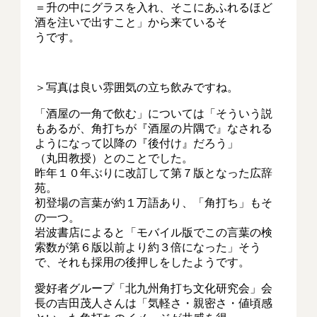
＝升の中にグラスを入れ、そこにあふれるほど
酒を注いで出すこと」から来ているそ
うです。
＞写真は良い雰囲気の立ち飲みですね。
「酒屋の一角で飲む」については「そういう説
もあるが、角打ちが『酒屋の片隅で』なされる
ようになって以降の『後付け』だろう」
（丸田教授）とのことでした。
昨年１０年ぶりに改訂して第７版となった広辞
苑。
初登場の言葉が約１万語あり、「角打ち」もそ
の一つ。
岩波書店によると「モバイル版でこの言葉の検
索数が第６版以前より約３倍になった」そう
で、それも採用の後押しをしたようです。
愛好者グループ「北九州角打ち文化研究会」会
長の吉田茂人さんは「気軽さ・親密さ・値頃感