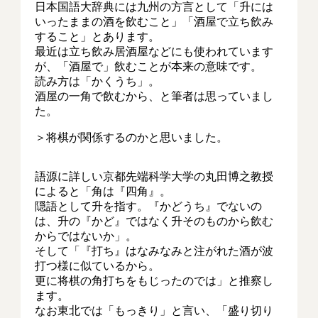
日本国語大辞典には九州の方言として「升には
いったままの酒を飲むこと」「酒屋で立ち飲み
すること」とあります。
最近は立ち飲み居酒屋などにも使われています
が、「酒屋で」飲むことが本来の意味です。
読み方は「かくうち」。
酒屋の一角で飲むから、と筆者は思っていまし
た。
＞将棋が関係するのかと思いました。
語源に詳しい京都先端科学大学の丸田博之教授
によると「角は『四角』。
隠語として升を指す。『かどうち』でないの
は、升の『かど』ではなく升そのものから飲む
からではないか」。
そして「『打ち』はなみなみと注がれた酒が波
打つ様に似ているから。
更に将棋の角打ちをもじったのでは」と推察し
ます。
なお東北では「もっきり」と言い、「盛り切り