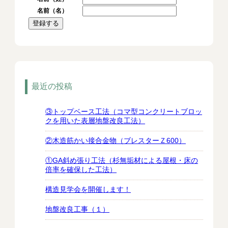
名前（名）
最近の投稿
③トップベース工法（コマ型コンクリートブロッ
クを用いた表層地盤改良工法）
②木造筋かい接合金物（ブレスターＺ600）
①GA斜め張り工法（杉無垢材による屋根・床の
倍率を確保した工法）
構造見学会を開催します！
地盤改良工事（１）