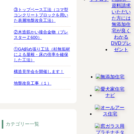
③トップベース工法（コマ型
コンクリートブロックを用い
た表層地盤改良工法）
②木造筋かい接合金物（ブレ
スターＺ600）
①GA斜め張り工法（杉無垢材
による屋根・床の倍率を確保
した工法）
構造見学会を開催します！
地盤改良工事（１）
カテゴリー一覧