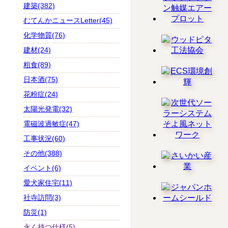
建築(382)
むてんかニュースLetter(45)
化学物質(76)
建材(24)
粗食(89)
日本酒(75)
花粉症(24)
太陽光発電(32)
電磁波過敏症(47)
工事状況(60)
その他(388)
イベント(6)
愛犬家住宅(11)
社寺訪問(3)
防災(1)
永く持つ仕様(5)