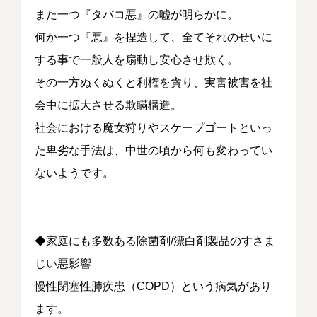
また一つ『タバコ悪』の嘘が明らかに。
何か一つ『悪』を捏造して、全てそれのせいに
する事で一般人を扇動し安心させ欺く。
その一方ぬくぬくと利権を貪り、実害被害を社
会中に拡大させる欺瞞構造。
社会における魔女狩りやスケープゴートといっ
た卑劣な手法は、中世の頃から何も変わってい
ないようです。
◆家庭にも多数ある除菌剤/漂白剤製品のすさま
じい悪影響
慢性閉塞性肺疾患（COPD）という病気があり
ます。