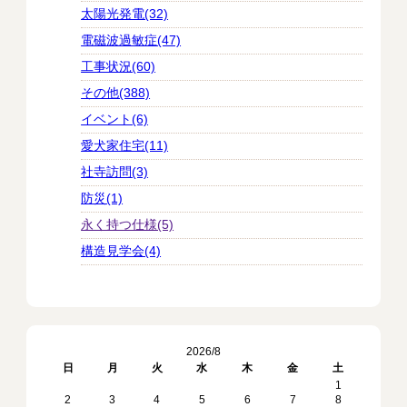
太陽光発電(32)
電磁波過敏症(47)
工事状況(60)
その他(388)
イベント(6)
愛犬家住宅(11)
社寺訪問(3)
防災(1)
永く持つ仕様(5)
構造見学会(4)
2026/8
日
月
火
水
木
金
土
1
2
3
4
5
6
7
8