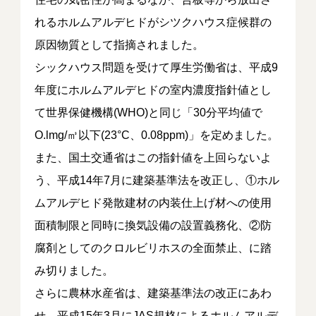
れるホルムアルデヒドがシツクハウス症候群の
原因物質として指摘されました。
シックハウス問題を受けて厚生労働省は、平成9
年度にホルムアルデヒドの室内濃度指針値とし
て世界保健機構(WHO)と同じ「30分平均値で
O.lmg/㎥以下(23°C、0.08ppm)」を定めました。
また、国土交通省はこの指針値を上回らないよ
う、平成14年7月に建築基準法を改正し、①ホル
ムアルデヒド発散建材の内装仕上げ材への使用
面積制限と同時に換気設備の設置義務化、②防
腐剤としてのクロルビリホスの全面禁止、に踏
み切りました。
さらに農林水産省は、建築基準法の改正にあわ
せ、平成15年3月にJAS規格によるホルムアルデ