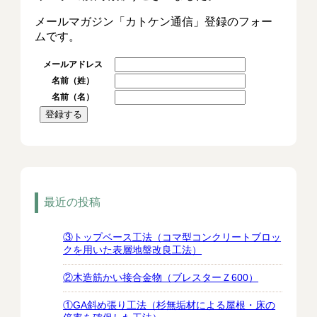
メールマガジン「カトケン通信」登録のフォー
ムです。
メールアドレス
名前（姓）
名前（名）
最近の投稿
③トップベース工法（コマ型コンクリートブロッ
クを用いた表層地盤改良工法）
②木造筋かい接合金物（ブレスターＺ600）
①GA斜め張り工法（杉無垢材による屋根・床の