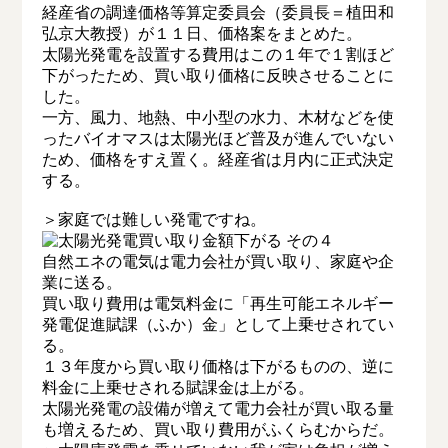
経産省の調達価格等算定委員会（委員長＝植田和
弘京大教授）が１１日、価格案をまとめた。
太陽光発電を設置する費用はこの１年で１割ほど
下がったため、買い取り価格に反映させることに
した。
一方、風力、地熱、中小型の水力、木材などを使
ったバイオマスは太陽光ほど普及が進んでいない
ため、価格をすえ置く。経産省は月内に正式決定
する。
＞家庭では難しい発電ですね。
自然エネの電気は電力会社が買い取り、家庭や企
業に送る。
買い取り費用は電気料金に「再生可能エネルギー
発電促進賦課（ふか）金」として上乗せされてい
る。
１３年度から買い取り価格は下がるものの、逆に
料金に上乗せされる賦課金は上がる。
太陽光発電の設備が増えて電力会社が買い取る量
も増えるため、買い取り費用がふくらむからだ。