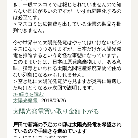
き、一般マスコミでは報じられていませんので知
らない国民が多いのですが、いずれ問題化するの
は必至です。
＞マスコミは広告費を出している企業の製品を批
判できません。
今や世界中で太陽光発電はやってはいけないビジ
ネスになりつつありますが、日本だけが太陽光発
電を推進するという奇怪な事態になっています。
このままいけば、日本は原発廃棄物より、ある意
味、猛毒といわれる太陽光関連産業廃棄物で住め
ない列島になるかもしれません。
＞空き地に太陽光発電所を見ますが災害に遭遇し
た時はどうなるか次回で説明します。
≫ 続きを読む
太陽光発電
2018/09/26
太陽光発電買い取り金額下がる
戸田で新築の予定のＯ邸は太陽光発電を希望され
ているので手続きを進めています
こんにちはつよぽんです