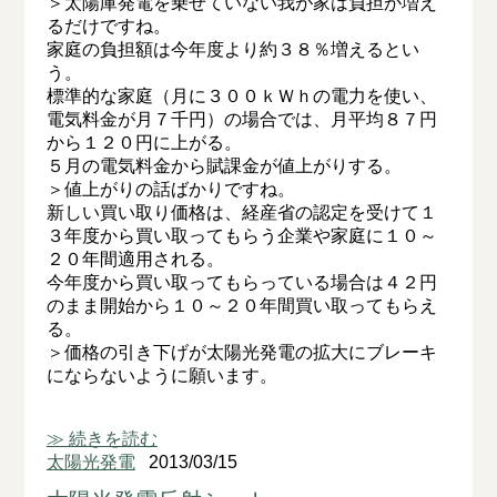
＞太陽庫発電を乗せていない我が家は負担が増え
るだけですね。
家庭の負担額は今年度より約３８％増えるとい
う。
標準的な家庭（月に３００ｋＷｈの電力を使い、
電気料金が月７千円）の場合では、月平均８７円
から１２０円に上がる。
５月の電気料金から賦課金が値上がりする。
＞値上がりの話ばかりですね。
新しい買い取り価格は、経産省の認定を受けて１
３年度から買い取ってもらう企業や家庭に１０～
２０年間適用される。
今年度から買い取ってもらっている場合は４２円
のまま開始から１０～２０年間買い取ってもらえ
る。
＞価格の引き下げが太陽光発電の拡大にブレーキ
にならないように願います。
≫ 続きを読む
太陽光発電
2013/03/15