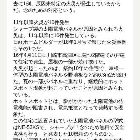
去に1例、原因未特定の火災が発生しているから
だ。念のための対応という。
11年以降火災が10件発生
シャープ製の太陽電池パネルが原因とみられる火
災は、11年以降に10件発生している。
日経ホームビルダーが18年1月号で報じた火災事例
もその1つだ。
16年4月11日に川崎市高津区に建つ2階建ての戸建
て住宅で発生。屋根の一部が焼け抜けた。
火災が起こったのは、築約10年の住宅で、屋根一
体型の太陽電池パネルや野地板など約6.3m2が焼け
た。瓦の一部がパネルに重なり、継続的にホット
スポット現象が起こっていたことが原因とみられ
ている。
ホットスポットとは、影がかかった太陽電池の発
電機能が阻害され、電気抵抗となって発熱する現
象だ。
この住宅に設置されていた太陽電池パネルの型式
はNE-53KSで、シャープが「念のため無料で安全
点検を行う」と発表した10機種のうちの1つ。