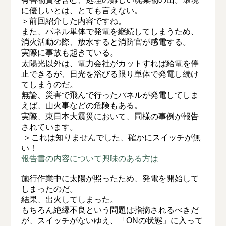
に優しいとは、とても言えない。
＞前回紹介した内容ですね。
また、パネル単体で発電を継続してしまうため、
消火活動の際、放水すると消防官が感電する。
実際に事故も起きている。
太陽光以外は、電力会社がカットすれば給電を停
止できるが、日光を浴びる限り単体で発電し続け
てしまうのだ。
無論、災害で飛んで行ったパネルが発電してしま
えば、山火事などの危険もある。
実際、東日本大震災において、同様の事例が報告
されています。
＞これは知りませんでした、確かにスイッチが無
い！
報告書の内容について興味のある方は
施行作業中に太陽が照ったため、発電を開始して
しまったのだ。
結果、出火してしまった。
もちろん絶縁不良という問題は指摘されるべきだ
が、スイッチがないゆえ、「ONの状態」に入って