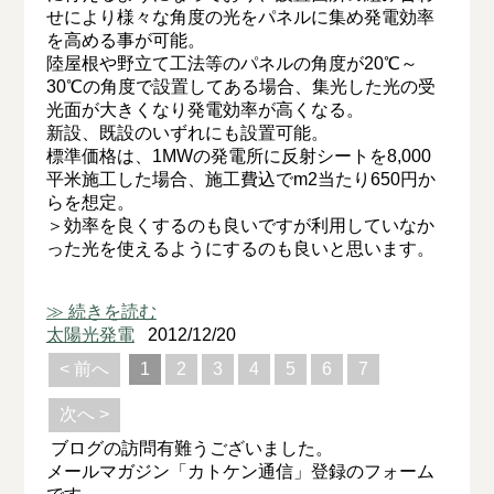
せにより様々な角度の光をパネルに集め発電効率
を高める事が可能。
陸屋根や野立て工法等のパネルの角度が20℃～
30℃の角度で設置してある場合、集光した光の受
光面が大きくなり発電効率が高くなる。
新設、既設のいずれにも設置可能。
標準価格は、1MWの発電所に反射シートを8,000
平米施工した場合、施工費込でm2当たり650円か
らを想定。
＞効率を良くするのも良いですが利用していなか
った光を使えるようにするのも良いと思います。
≫ 続きを読む
太陽光発電
2012/12/20
< 前へ
1
2
3
4
5
6
7
次へ >
ブログの訪問有難うございました。
メールマガジン「カトケン通信」登録のフォーム