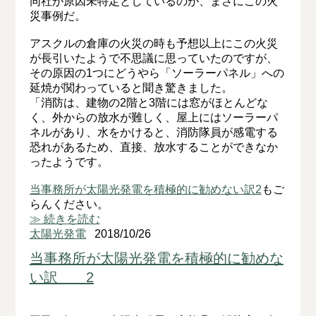
同社が原因未特定としているのが、まさにこの火
災事例だ。
アスクルの倉庫の火災の時も予想以上にこの火災
が長引いたようで不思議に思っていたのですが、
その原因の1つにどうやら「ソーラーパネル」への
延焼が関わっていると聞き驚きました。
「消防は、建物の2階と3階には窓がほとんどな
く、外からの放水が難しく、屋上にはソーラーパ
ネルがあり、水をかけると、消防隊員が感電する
恐れがあるため、直接、放水することができなか
ったようです。
当事務所が太陽光発電を積極的に勧めない訳2
もご
らんください。
≫ 続きを読む
太陽光発電
2018/10/26
当事務所が太陽光発電を積極的に勧めな
い訳 2