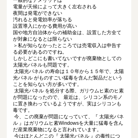
一般的なデメリットは
電量が天候によって大きく左右される
夜間は発電ができない
汚れると発電効率が落ちる
設置導入にかかる費用が高い
国や地方自治体からの補助金は、設置した方全て
が対象になるとは限らない
＞私が知らなかったところでは売電収入は申告す
る必要があるのですね。
しかしどこにも書いてないですが廃棄物としての
太陽光パネルも問題です。
太陽光パネル の寿命は１０年から１５年で、太陽
光パネル がものすごい猛毒を含んだ製品だという
ことを知らない方が多いです。
太陽光パネル を処分する際、ガリウムヒ素のヒ素
が問題になったので、 最近は、シリコン系のモノ
に置き換わっているようですが、実はシリコンも
毒です。
今、この廃棄が問題になっていて、『 太陽光パネ
ル 』はガリウムヒ素Windowsを大量に猛毒を含ん
だ産業廃棄物になると言われています。
今はほとんどこの『 太陽光パネル 』の毒性につ