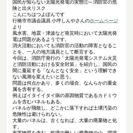
国民が知らない太陽光発電の実態①～消防官の危
険と出火リスク
こんにちはつよぽんです
行橋市市議会議員 小坪しんやさんの
ホームページ
より
風水害、地震・津波など発災時において太陽光発
電は問題があるようです。
消火活動においても消防官の活動の障害となるこ
とを、一人の地方議員として断言する。
今回は、消防庁発行の「太陽光発電システム火災
と消防活動における安全対策」を紹介し、国民の
間に蔓延する「なんとなく安全」という理解でき
ない風潮を変えたいと思う。
問題は何点かあり、多くの場合、なんらかの重金
属を含有する。
例えばイタイイタイ病の原因物質であるカドミウ
ムを含むパネルもある。
パネルが飛散し、どこかに落下すれば土壌汚染の
危険性は避けられない。
大量のパネルは、古くなれば、大量の廃棄物と化
す。
有害物質を含む、処理の難しい廃棄物の山。環境