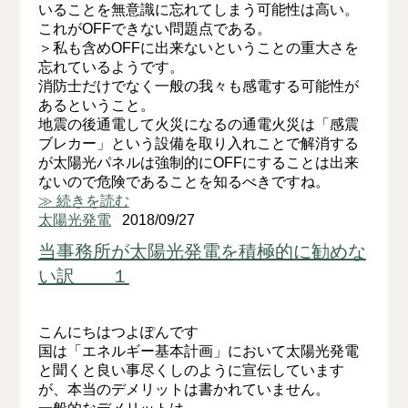
いることを無意識に忘れてしまう可能性は高い。
これがOFFできない問題点である。
＞私も含めOFFに出来ないということの重大さを
忘れているようです。
消防士だけでなく一般の我々も感電する可能性が
あるということ。
地震の後通電して火災になるの通電火災は「感震
ブレカー」という設備を取り入れことで解消する
が太陽光パネルは強制的にOFFにすることは出来
ないので危険であることを知るべきですね。
≫ 続きを読む
太陽光発電
2018/09/27
当事務所が太陽光発電を積極的に勧めな
い訳 １
こんにちはつよぽんです
国は「エネルギー基本計画」において太陽光発電
と聞くと良い事尽くしのように宣伝しています
が、本当のデメリットは書かれていません。