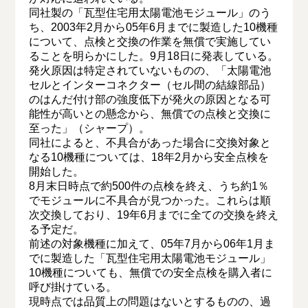
同社製の「瓦型住宅用太陽電池モジュール」のう
ち、2003年2月から05年6月までに製造した10機種
について、点検と交換の作業を無償で実施してい
ることを明らかにした。9月18日に発表している。
発火原因は特定されていないものの、「太陽電池
セルとインターコネクター（セル間の結線部品）
のはんだ付け部の強度低下が発火の原因となる可
能性が高いとの懸念から、無償での点検と交換に
至った」（シャープ）。
同社によると、不具合があった場合に交換対象と
なる10機種については、18年2月から安全点検を
開始した。
8月末日時点で約500件の点検を終え、うち約1％
でモジュールに不具合が見つかった。これらは順
次交換しており、19年6月までに全ての交換を終え
る予定だ。
前述の対象機種に加えて、05年7月から06年1月ま
でに製造した「瓦型住宅用太陽電池モジュール」
10機種についても、無償での安全点検を購入者に
呼び掛けている。
現時点では品質上の問題はないとするものの、過