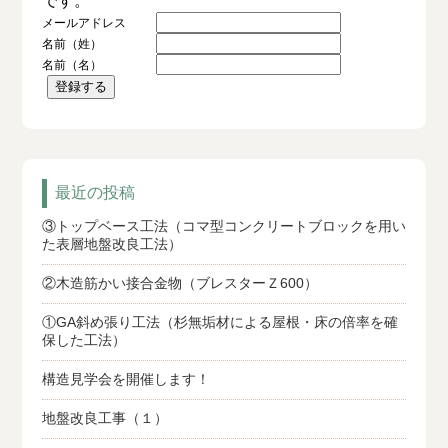
です。
メールアドレス
名前（姓）
名前（名）
最近の投稿
③トップベース工法（コマ型コンクリートブロックを用い
た表層地盤改良工法）
②木造筋かい接合金物（ブレスターＺ600）
①GA斜め張り工法（杉無垢材による屋根・床の倍率を確
保した工法）
構造見学会を開催します！
地盤改良工事（１）