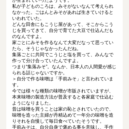
が生まれていったようです。
私が子どものころは、みそがないなんて考えられ
なかった。ごはんとみそがあれば生きていけると
いわれていた。
どんな田舎にもこうじ屋があって、そこからこう
じを買ってきて、自分で育てた大豆で仕込んだも
のなんですよ。
家ごとにみそを作るなんて大変だなって思ってい
たら、そうじゃなかったんだね。
集落ごとに共同でこうじと塩を買って、みんなで
作って分け合っていたんですよ。
つまり“集落みそ”。なんか、日本人の人間愛が感じ
られる話じゃないですか。
＞自分で作る味噌は「手前みそ」と言われていま
す。
今では様々な種類の味噌が市販されていますが、
本来味噌の製造方法が普及すると各家庭で仕込む
ようになりました。
昔は味噌を買うことは家の恥とされていたので、
味噌を造った主婦が丹精込めて一年分の味噌を造
りそれを自慢して毎日食べていたそうです。
手前みそは、自分自身で褒める事を意味し、手作