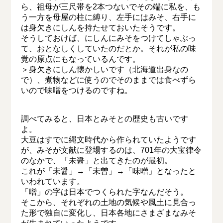
ら、祖母が三尺帯を2本つないでその端に私を、も
う一方を母屋の柱に縛り、左手にはみそ、右手に
は身欠きにしんを持たせておいたそうです。
そうしておけば、にしんにみそをつけてしゃぶっ
て、おとなしくしていたのだとか。それが私の味
覚の原点にもなっているんです。
＞身欠きにしん懐かしいです（北海道出身なの
で）、煮物などに使うのでそのままでは食べずら
いので味噌をつけるのですね。
調べてみると、日本とみそとの歴史も古いです
よ。
大豆はすでに縄文時代から作られていたようです
が、みそが文献に登場するのは、701年の大宝律令
のなかで、「未醤」と出てきたのが最初。
これが「未醤」→「未曽」→「味噌」となったと
いわれています。
「噌」の字は日本でつくられた字なんだそう。
そこから、それぞれの土地の気候や風土に見合っ
た形で独自に変化し、日本各地にさまざまなみそ