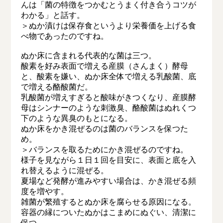
んは「菌の特徴をつかむとうまく付き合うコツが
わかる」と話す。
＞ぬか漬けは保存食というより栄養価を上げる食
べ物であったのですね。
ぬか床に含まれる代表的な菌は三つ。
酸素を好み表面で増える産膜（さんまく）酵母
と、酸素を嫌い、ぬか床全体で増える乳酸菌、底
で増える酪酸菌だ。
乳酸菌が増えすぎると酸味がきつくなり、産膜酵
母はシンナーのような刺激臭、酪酸菌はぬれくつ
下のような異臭のもとになる。
ぬか床をかき混ぜるのは菌のバランスを保つた
め。
＞バランスを取るためにかき混ぜるのですね。
様子を見ながら１日１回を目安に、表面と底を入
れ替えるように混ぜる。
夏場など発酵が進みやすい場合は、かき混ぜる頻
度を増やす。
雑菌が繁殖するとぬか床を腐らせる原因になる。
容器の縁についたぬかはこまめにぬぐい、清潔に
保つ。