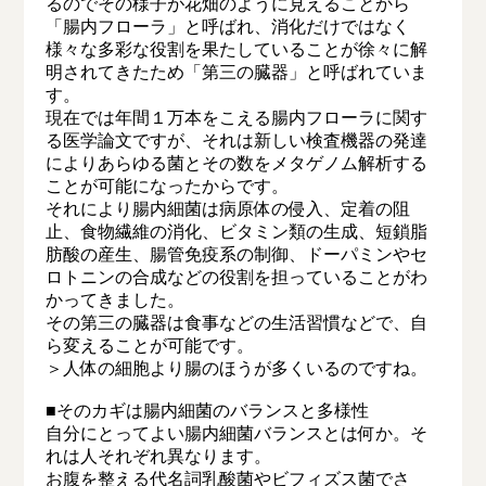
るのでその様子が花畑のように見えることから
「腸内フローラ」と呼ばれ、消化だけではなく
様々な多彩な役割を果たしていることが徐々に解
明されてきたため「第三の臓器」と呼ばれていま
す。
現在では年間１万本をこえる腸内フローラに関す
る医学論文ですが、それは新しい検査機器の発達
によりあらゆる菌とその数をメタゲノム解析する
ことが可能になったからです。
それにより腸内細菌は病原体の侵入、定着の阻
止、食物繊維の消化、ビタミン類の生成、短鎖脂
肪酸の産生、腸管免疫系の制御、ドーパミンやセ
ロトニンの合成などの役割を担っていることがわ
かってきました。
その第三の臓器は食事などの生活習慣などで、自
ら変えることが可能です。
＞人体の細胞より腸のほうが多くいるのですね。
■そのカギは腸内細菌のバランスと多様性
自分にとってよい腸内細菌バランスとは何か。そ
れは人それぞれ異なります。
お腹を整える代名詞乳酸菌やビフィズス菌でさ