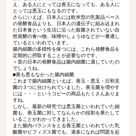
え、ある人にとっては善玉になっても、ある人に
とっては悪玉にもなるのです。
さらにいえば、日本人には欧米型の乳製品ベース
の発酵食品よりも、日本人の遺伝子に組み込まれ
た日本食という生活に沿った殺菌されていない自
然発酵の食べ物、味噌やしょうゆなどが一番適し
ているといわれています。
腸内細菌の多様性を保つには、これら発酵食品を
定期的に摂取することが必要なのです。
＞昔の日本の発酵食品は腸内細菌に適していたの
でしょうね。
■善も悪もなかった腸内細菌
これまで腸内細菌といえば、善玉・悪玉・日和見
菌の３つに分けられていました。善玉菌を増やす
には・・・というコピーの商品もたくさんありま
すね。
しかし、最新の研究では悪玉菌といわれていた細
菌も、善玉菌に対してなんらかの役割を果たして
いることがわかってきました。
また腸内バランスをとる善玉菌といわれていた乳
酸菌やビフィズス菌でも、過多になれば問題を起