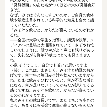
「発酵仮面」のあだ名がつくほどの大の“発酵食好
き”だ。
なぜ、みそはそんなにすごいのか、ご自身の食体
験や最近注目されている科学的な知見も含めて語
っていただいた。
「みそ汁を飲むと、からだが喜んでいるのがわか
るね」
――全国の大学で学生を指導し、講演や執筆、メ
ディアへの登場と大活躍されていて、さぞやお忙
しいでしょうに、肌つやがよく声にも張りがあっ
て、失礼ながら御年73歳にはとても見えません
ね。
小泉 そうでしょ。自分でも若いと思いますよ
（笑）。これは、まさしく、みそ汁と納豆のおか
げです。何十年と毎日みそ汁を飲んでいますから
ね。たまに飲みそびれていると、何か不安な感じ
になる。何か足りないよってからだが訴えてくる
感じですね。みそ汁を飲むと、からだが喜んでい
るのがわかりますよ。
私とみそとの縁は長いです。まだよちよち歩きの
ころ、あまりにも活発で生傷が絶えないもんだか