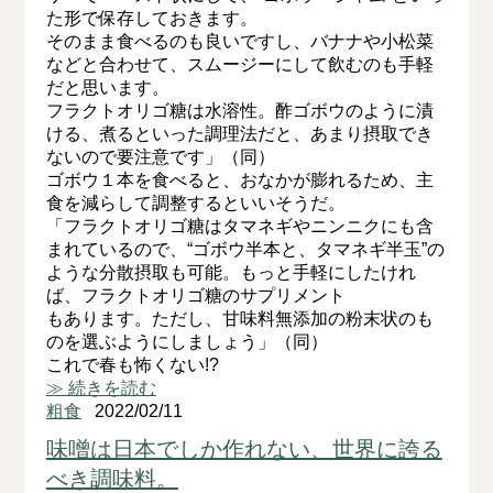
た形で保存しておきます。
そのまま食べるのも良いですし、バナナや小松菜
などと合わせて、スムージーにして飲むのも手軽
だと思います。
フラクトオリゴ糖は水溶性。酢ゴボウのように漬
ける、煮るといった調理法だと、あまり摂取でき
ないので要注意です」（同）
ゴボウ１本を食べると、おなかが膨れるため、主
食を減らして調整するといいそうだ。
「フラクトオリゴ糖はタマネギやニンニクにも含
まれているので、“ゴボウ半本と、タマネギ半玉”の
ような分散摂取も可能。もっと手軽にしたけれ
ば、フラクトオリゴ糖のサプリメント
もあります。ただし、甘味料無添加の粉末状のも
のを選ぶようにしましょう」（同）
これで春も怖くない!?
≫ 続きを読む
粗食
2022/02/11
味噌は日本でしか作れない、世界に誇る
べき調味料。