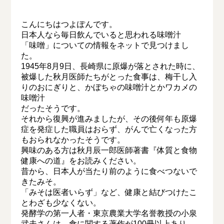
こんにちはつよぽんです。
日本人なら毎日飲んでいると思われる味噌汁
「味噌」についての情報をネットで見つけまし
た。
1945年8月9日、長崎県に原爆が落とされた時に、
被爆した秋月医師たちがとった食事は、梅干し入
りのおにぎりと、かぼちゃの味噌汁とかワカメの
味噌汁
だったそうです。
それから復興が進みましたが、その後何年も原爆
症を発症した職員はおらず、がんで亡くなった方
もおられなかったそうです。
興味のある方は秋月辰一郎医師著書『体質と食物
健康への道』をお読みください。
昔から、日本人が当たり前のように食べつないで
きたみそ。
「みそは医者いらず」など、健康と結びつけたこ
とわざも少なくない。
発酵学の第一人者・東京農業大学名誉教授の小泉
武夫さんは、食に関する著作が100冊以上あり、