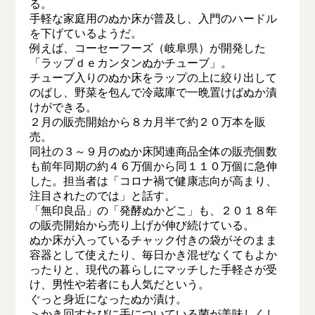
る。
手軽な家庭用のぬか床が普及し、入門のハードル
を下げているようだ。
例えば、コーセーフーズ（岐阜県）が開発した
「ラップｄｅカンタンぬかチューブ」。
チューブ入りのぬか床をラップの上に絞り出して
のばし、野菜を包んで冷蔵庫で一晩置けばぬか漬
けができる。
２月の販売開始から８カ月半で約２０万本を販
売。
同社の３～９月のぬか床関連商品全体の販売個数
も前年同期の約４６万個から同１１０万個に急伸
した。担当者は「コロナ禍で健康志向が高まり、
注目されたのでは」と話す。
「無印良品」の「発酵ぬかどこ」も、２０１８年
の販売開始から売り上げが伸び続けている。
ぬか床が入っているチャック付きの袋がそのまま
容器として使えたり、毎日かき混ぜなくてもよか
ったりと、現代の暮らしにマッチした手軽さが受
け、男性や若者にも人気だという。
ぐっと身近になったぬか漬け。
＞かき回すたびに手についている菌が美味しくし