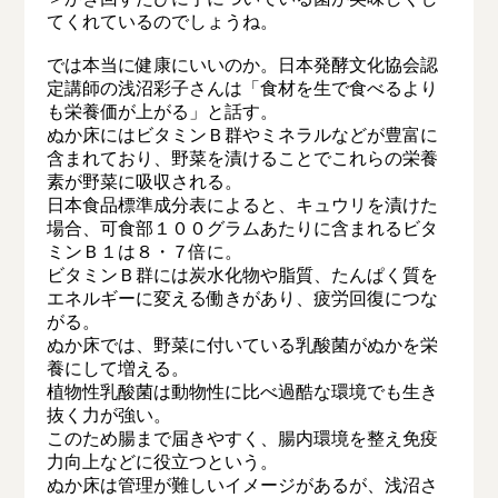
てくれているのでしょうね。
では本当に健康にいいのか。日本発酵文化協会認
定講師の浅沼彩子さんは「食材を生で食べるより
も栄養価が上がる」と話す。
ぬか床にはビタミンＢ群やミネラルなどが豊富に
含まれており、野菜を漬けることでこれらの栄養
素が野菜に吸収される。
日本食品標準成分表によると、キュウリを漬けた
場合、可食部１００グラムあたりに含まれるビタ
ミンＢ１は８・７倍に。
ビタミンＢ群には炭水化物や脂質、たんぱく質を
エネルギーに変える働きがあり、疲労回復につな
がる。
ぬか床では、野菜に付いている乳酸菌がぬかを栄
養にして増える。
植物性乳酸菌は動物性に比べ過酷な環境でも生き
抜く力が強い。
このため腸まで届きやすく、腸内環境を整え免疫
力向上などに役立つという。
ぬか床は管理が難しいイメージがあるが、浅沼さ