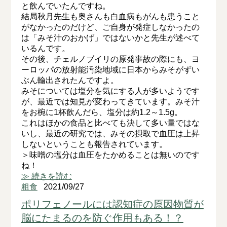
と飲んでいたんですね。
結局秋月先生も奥さんも白血病もがんも患うこと
がなかったのだけど、ご自身が発症しなかったの
は「みそ汁のおかげ」ではないかと先生が述べて
いるんです。
その後、チェルノブイリの原発事故の際にも、ヨ
ーロッパの放射能汚染地域に日本からみそがずい
ぶん輸出されたんですよ。
みそについては塩分を気にする人が多いようです
が、最近では知見が変わってきています。みそ汁
をお椀に1杯飲んだら、塩分は約1.2～1.5g。
これはほかの食品と比べても決して多い量ではな
いし、最近の研究では、みその摂取で血圧は上昇
しないということも報告されています。
＞味噌の塩分は血圧をたかめることは無いのです
ね！
≫ 続きを読む
粗食
2021/09/27
ポリフェノールには認知症の原因物質が
脳にたまるのを防ぐ作用もある！？