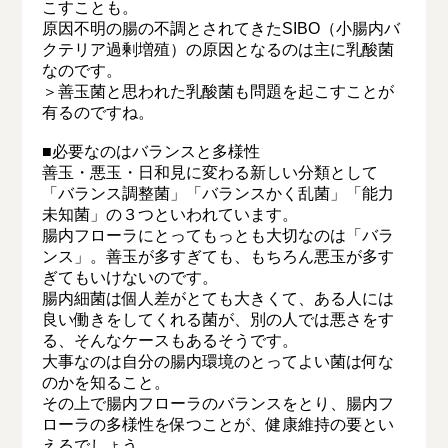
こすことも。
原因不明の腸の不調とされてきたSIBO（小腸内バ
クテリア過剰増殖）の原因となるのは主に乳酸菌
なのです。
＞善玉菌と思われた乳酸菌も問題を起こすことが
有るのですね。
■必要なのはバランスと多様性
善玉・悪玉・日和見に変わる新しい分類として
「バランス調整菌」「バランスかく乱菌」「能力
未知菌」の３つといわれています。
腸内フローラにとってもっとも大切なのは「バラ
ンス」。善玉が多すぎても、もちろん悪玉が多す
ぎてもいけないのです。
腸内細菌は個人差がとても大きくて、ある人には
良い働きをしてくれる菌が、別の人では悪さをす
る、そんなケースもあるそうです。
大事なのは自分の腸内環境のとってよい菌は何な
のかを知ること。
その上で腸内フローラのバランスをとり、腸内フ
ローラの多様性を保つことが、健康維持の要とい
えるでしょう。