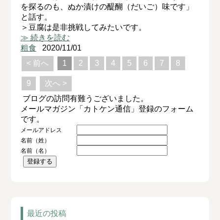
を探るのも、ぬか漬けの醍醐（だいご）味です」
と話す。
＞豆腐は是非挑戦してみたいです。
≫ 続きを読む
粗食
2020/11/01
< 前へ
1
2
3
4
5
6
7
8
9
次へ >
ブログの訪問有難うございました。
メールマガジン「カトケン通信」登録のフォーム
です。
メールアドレス
名前（姓）
名前（名）
最近の投稿