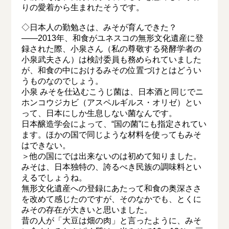
りの愛着から生まれたそうです。
◇日本人の勤勉さは、みそが育んできた？
――2013年、和食がユネスコの無形文化遺産に登
録された際、小泉さん（私の尊敬する発酵学者の
小泉武夫さん）は検討委員も務められていました
が、和食の中におけるみその位置づけとはどうい
うものなのでしょう。
小泉 みそを仕込むこうじ菌は、日本酒と同じでニ
ホンコウジカビ（アスペルギルス・オリゼ）とい
って、日本にしか生息しない菌なんです。
日本醸造学会によって、“国の菌”にも指定されてい
ます。ほかの国で同じような材料を使ってもみそ
はできない。
＞他の国にでは出来ないのは初めて知りました。
みそは、日本独特の、誇るべき民族の調味料とい
えるでしょうね。
無形文化遺産への登録にあたって和食の奥深ささ
を改めて感じたのですが、そのなかでも、とくに
みその存在が大きいと思いました。
昔の人が「大豆は畑の肉」と言ったように、みそ