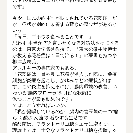
スギ花粉は２月上旬から本格的に飛散する見通し
です」
今や、国民の約４割が悩まされている花粉症。だ
が、症状が劇的に改善する驚きの裏ワザがあると
いう。
「毎日、ゴボウを食べることです！」
思わず“本当か!?”と言いたくなる対策法を提唱する
のは、東京大学名誉教授で、『東大の微生物博士
が教える花粉症は１日で治る！』の著書も持つ小
柳津広志氏。
アレルギーの専門家でもある。
「花粉症は、目や鼻に花粉が侵入した際に、免疫
細胞が炎症を起こし、かゆみなどの症状が出ま
す。この炎症を抑えるには、腸内環境の改善、い
わゆる“腸内フローラ”を良好な状態に
保つことが最も効果的です」
では、どうすればいいか。
「私が提唱しているのが、腸内の善玉菌の一つ“酪
ら く酸さ ん菌”を増やす食生活です。
酪酸菌は、フラクトオリゴ糖をエサに増えます。
理論上では、十分なフラクトオリゴ糖を摂取する