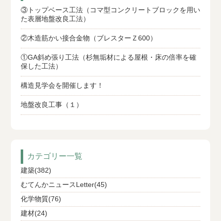
③トップベース工法（コマ型コンクリートブロックを用い
た表層地盤改良工法）
②木造筋かい接合金物（ブレスターＺ600）
①GA斜め張り工法（杉無垢材による屋根・床の倍率を確
保した工法）
構造見学会を開催します！
地盤改良工事（１）
カテゴリー一覧
建築(382)
むてんかニュースLetter(45)
化学物質(76)
建材(24)