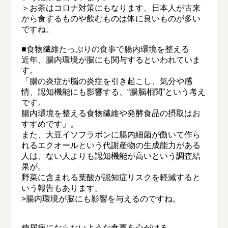
＞お茶はコロナ対策にもなります、日本人が古来
から食するものや飲むものは体に良いものが多い
ですね。
■食物繊維たっぷりの食事で腸内環境を整える
近年、腸内環境が脳にも関与するといわれていま
す。
「腸の炎症が脳の炎症を引き起こし、気分や感
情、認知機能にも影響する、“腸脳相関”という考え
です。
腸内環境を整える食物繊維や発酵食品の摂取はお
すすめです」。
また、大豆イソフラボンに腸内細菌が働いて作ら
れるエクオールという代謝産物の生成能力がある
人は、ない人よりも認知機能が高いという調査結
果が。
野菜に含まれる葉酸が認知症リスクを軽減すると
いう報告もあります。
>腸内環境が脳にも影響を与えるのですね。
糖尿病にならないような食事を心がける