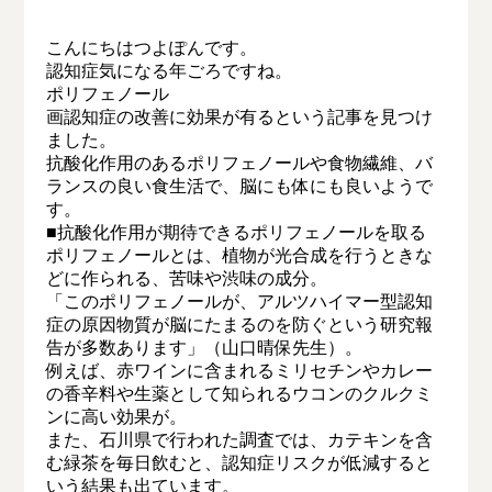
こんにちはつよぽんです。
認知症気になる年ごろですね。
ポリフェノール
画認知症の改善に効果が有るという記事を見つけ
ました。
抗酸化作用のあるポリフェノールや食物繊維、バ
ランスの良い食生活で、脳にも体にも良いようで
す。
■抗酸化作用が期待できるポリフェノールを取る
ポリフェノールとは、植物が光合成を行うときな
どに作られる、苦味や渋味の成分。
「このポリフェノールが、アルツハイマー型認知
症の原因物質が脳にたまるのを防ぐという研究報
告が多数あります」（山口晴保先生）。
例えば、赤ワインに含まれるミリセチンやカレー
の香辛料や生薬として知られるウコンのクルクミ
ンに高い効果が。
また、石川県で行われた調査では、カテキンを含
む緑茶を毎日飲むと、認知症リスクが低減すると
いう結果も出ています。