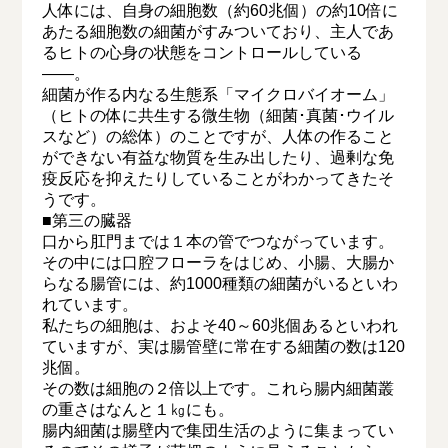
人体には、自身の細胞数（約60兆個）の約10倍に
あたる細胞数の細菌がすみついており、主人であ
るヒトの心身の状態をコントロールしている
――。
細菌が作る内なる生態系「マイクロバイオーム」
（ヒトの体に共生する微生物（細菌･真菌･ウイル
スなど）の総体）のことですが、人体の作ること
ができない有益な物質を生み出したり、過剰な免
疫反応を抑えたりしていることがわかってきたそ
うです。
■第三の臓器
口から肛門までは１本の管でつながっています。
その中には口腔フローラをはじめ、小腸、大腸か
らなる腸管には、約1000種類の細菌がいるといわ
れています。
私たちの細胞は、およそ40～60兆個あるといわれ
ていますが、実は腸管壁に常在する細菌の数は120
兆個。
その数は細胞の２倍以上です。これら腸内細菌叢
の重さはなんと１㎏にも。
腸内細菌は腸壁内で集団生活のように集まってい