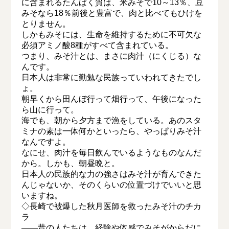
に含まれるたんぱく質は、米みそで10～13％、豆
みそなら18％前後と豊富で、肉と比べてもひけを
とりません。
しかもみそには、生命を維持するために不可欠な
必須アミノ酸8種がすべて含まれている。
つまり、みそ汁とは、まさに肉汁（にくじる）な
んです。
日本人は非常に勤勉な民族っていわれてきたでし
ょ。
朝早くから田んぼ行って畑行って、午後になった
ら山に行って。
海でも、朝から夕方まで漁をしている。あのスタ
ミナの素は一体何かといったら、やっぱりみそ汁
なんですよ。
なにせ、肉汁を毎日飲んでいるようなものなんだ
から。しかも、朝昼晩と。
日本人の民族的な力の強さはみそ汁が育んできた
んじゃないか、そのくらいの位置づけでいいと思
いますね。
◇長崎で被爆した秋月医師を救ったみそ汁のチカ
ラ
――昔の人たちは、経験や体感でみそがからだに