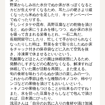
野菜からしみ出た水分でぬか床が水っぽくなると
カビが生えやすくなるため、耳たぶの硬さより緩
くなったら米ぬかを足したり、キッチンペーパー
でぬぐったりする。
干しシイタケや昆布、高野豆腐などの乾物を漬け
ると、ぬか床にうまみを移しつつ、ぬか床の水分
を吸って含まれる栄養もとれ、一石二鳥だ。
長期間留守にしたり、忙しくて手がかけられなく
なったりした時は、野菜を全て取り出したぬか床
をチャック付きの保存袋などに入れて空気を抜
き、冷凍庫で休ませるといいという。
乳酸菌などほとんどの菌は休眠状態に入るため、
発酵のしすぎなどの心配がなくなる。解凍すれば
休眠していた菌が活動を再開し、また使える。
旬の食材を味わうのもぬか漬けの楽しみの一つ。
これからの季節は色々な種類のキノコや、柿やリ
ンゴなどの果物を漬けてもおいしいという。
＞キノコや果物もつけることが出来るのですね！
また、水を切った豆腐をさらしなどで包んで漬け
れば、日本酒にぴったり。
浅沼さんは「自分のお気に入りの食材や漬け加減