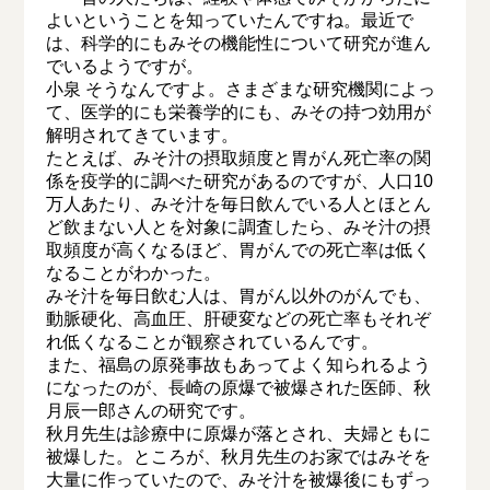
よいということを知っていたんですね。最近で
は、科学的にもみその機能性について研究が進ん
でいるようですが。
小泉 そうなんですよ。さまざまな研究機関によっ
て、医学的にも栄養学的にも、みその持つ効用が
解明されてきています。
たとえば、みそ汁の摂取頻度と胃がん死亡率の関
係を疫学的に調べた研究があるのですが、人口10
万人あたり、みそ汁を毎日飲んでいる人とほとん
ど飲まない人とを対象に調査したら、みそ汁の摂
取頻度が高くなるほど、胃がんでの死亡率は低く
なることがわかった。
みそ汁を毎日飲む人は、胃がん以外のがんでも、
動脈硬化、高血圧、肝硬変などの死亡率もそれぞ
れ低くなることが観察されているんです。
また、福島の原発事故もあってよく知られるよう
になったのが、長崎の原爆で被爆された医師、秋
月辰一郎さんの研究です。
秋月先生は診療中に原爆が落とされ、夫婦ともに
被爆した。ところが、秋月先生のお家ではみそを
大量に作っていたので、みそ汁を被爆後にもずっ