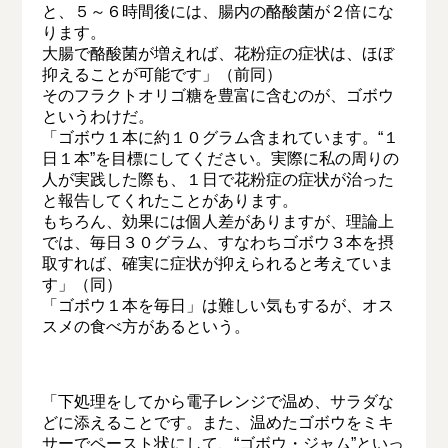
と、５～６時間後には、腸内の酪酸菌が２倍にな
ります。
大腸で酪酸菌が増えれば、花粉症の症状は、ほぼ
抑えることが可能です」（前同）
そのフラクトオリゴ糖を豊富に含むのが、ゴボウ
というわけだ。
「ゴボウ１本に約１０グラム含まれています。“１
日１本”を目標にしてください。実際に私の周りの
人が実践した際も、１日で花粉症の症状が治った
と報告してくれたことがあります。
もちろん、効果には個人差がありますが、理論上
では、毎日３０グラム、すなわちゴボウ３本を摂
取すれば、確実に症状が抑えられると考えていま
す」（同）
「ゴボウ１本を毎日」は難しい気もするが、オス
スメの食べ方があるという。
「下処理をしてから電子レンジで温め、サラダな
どに添えることです。また、温めたゴボウをミキ
サーでペースト状にして、“ゴボウ・ジャム”といっ