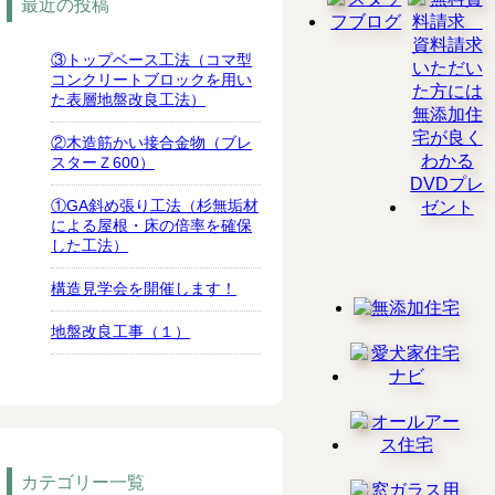
最近の投稿
③トップベース工法（コマ型
コンクリートブロックを用い
た表層地盤改良工法）
②木造筋かい接合金物（ブレ
スターＺ600）
①GA斜め張り工法（杉無垢材
による屋根・床の倍率を確保
した工法）
構造見学会を開催します！
地盤改良工事（１）
カテゴリー一覧