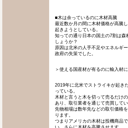
■木は余っているのに木材高騰
最近数か月の間に木材価格が高騰し
起きようとしている。
知っての通り日本の国土の7割は森
しょうか？
原因は北米の人手不足やエネルギー
政府の失策でした。
＞使える国産材が有るのに輸入材に
2019年に北米でストライキが起
っている。
木材と言うと木を切って売るだけの
あり、取引業者を通じて売買してい
先物相場は数年先などの取引価格を
ります。
つまりアメリカの木材は投機商品で
い、さらに木材を高騰させます。