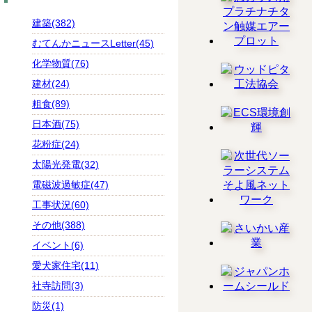
建築(382)
むてんかニュースLetter(45)
化学物質(76)
建材(24)
粗食(89)
日本酒(75)
花粉症(24)
太陽光発電(32)
電磁波過敏症(47)
工事状況(60)
その他(388)
イベント(6)
愛犬家住宅(11)
社寺訪問(3)
防災(1)