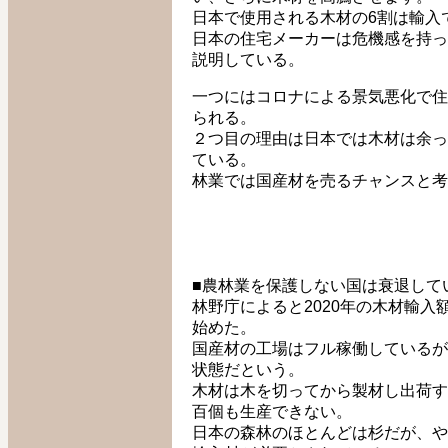
日本で使用される木材の6割は輸入
日本の住宅メーカーは危機感を持っ
説明している。
一つにはコロナによる景気悪化で住
られる。
２つ目の理由は日本では木材は余っ
ている。
林業では国産材を売るチャンスと考
■農林業を保護しない国は衰退して
林野庁によると2020年の木材輸入
始めた。
国産材の工場はフル稼働しているが
状態だという。
木材は木を切ってから製材し出荷す
百個も生産できない。
日本の森林のほとんどは杉だが、や