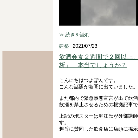
≫ 続きを読む
建築
2021/07/23
飲酒会食２週間で２回以上
析」 本当でしょうか？
こんにちはつよぽんです。
こんな話題が新聞に出ていました。
また都内で緊急事態宣言が出て飲酒
飲酒を禁止させるための根拠記事で
上記のポスターは堀江氏が外部講師
す。
趣旨に賛同した飲食店に店頭に掲示