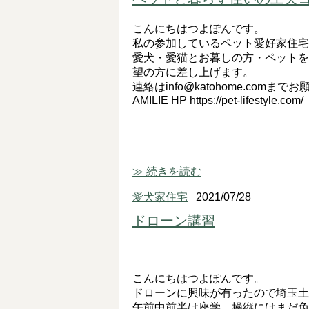
こんにちはつよぽんです。
私の参加しているペット愛好家住宅
愛犬・愛猫とお暮しの方・ペットを飼
望の方に差し上げます。
連絡はinfo@katohome.comま
AMILIE HP https://pet-lifestyle.com/
≫ 続きを読む
愛犬家住宅
2021/07/28
ドローン講習
こんにちはつよぽんです。
ドローンに興味が有ったので埼玉土
午前中前半は座学、操縦にはまだ免