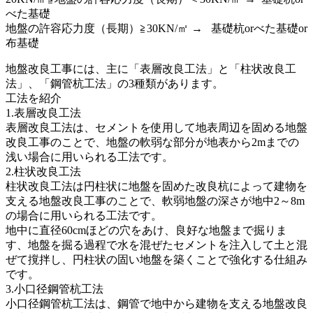
べた基礎
地盤の許容応力度（長期）≧30KN/㎡ → 基礎杭orべた基礎or
布基礎
地盤改良工事には、主に「表層改良工法」と「柱状改良工
法」、「鋼管杭工法」の3種類があります。
工法を紹介
1.表層改良工法
表層改良工法は、セメントを使用して地表周辺を固める地盤
改良工事のことで、地盤の軟弱な部分が地表から2mまでの
浅い場合に用いられる工法です。
2.柱状改良工法
柱状改良工法は円柱状に地盤を固めた改良杭によって建物を
支える地盤改良工事のことで、軟弱地盤の深さが地中2～8m
の場合に用いられる工法です。
地中に直径60cmほどの穴をあけ、良好な地盤まで掘りま
す、地盤を掘る過程で水を混ぜたセメントを注入して土と混
ぜて撹拌し、円柱状の固い地盤を築くことで強化する仕組み
です。
3.小口径鋼管杭工法
小口径鋼管杭工法は、鋼管で地中から建物を支える地盤改良