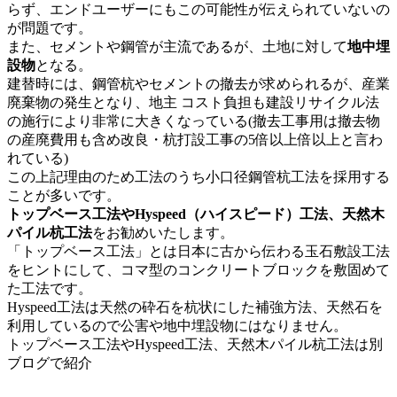
らず、エンドユーザーにもこの可能性が伝えられていないの
が問題です。
また、セメントや鋼管が主流であるが、土地に対して
地中埋
設物
となる。
建替時には、鋼管杭やセメントの撤去が求められるが、産業
廃棄物の発生となり、地主 コスト負担も建設リサイクル法
の施行により非常に大きくなっている(撤去工事用は撤去物
の産廃費用も含め改良・杭打設工事の5倍以上倍以上と言わ
れている)
この上記理由のため工法のうち小口径鋼管杭工法を採用する
ことが多いです。
トップベース工法やHyspeed（ハイスピード）工法、
天然木
パイル杭工法
をお勧めいたします。
「トップベース工法」とは日本に古から伝わる玉石敷設工法
をヒントにして、コマ型のコンクリートブロックを敷固めて
た工法です。
Hyspeed工法は天然の砕石を杭状にした補強方法、天然石を
利用しているので公害や地中埋設物にはなりません。
トップベース工法やHyspeed工法、天然木パイル杭工法は別
ブログで紹介