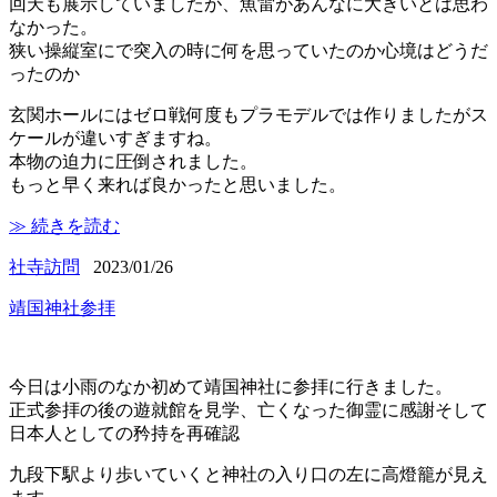
回天も展示していましたが、魚雷があんなに大きいとは思わ
なかった。
狭い操縦室にで突入の時に何を思っていたのか心境はどうだ
ったのか
玄関ホールにはゼロ戦何度もプラモデルでは作りましたがス
ケールが違いすぎますね。
本物の迫力に圧倒されました。
もっと早く来れば良かったと思いました。
≫ 続きを読む
社寺訪問
2023/01/26
靖国神社参拝
今日は小雨のなか初めて靖国神社に参拝に行きました。
正式参拝の後の遊就館を見学、亡くなった御霊に感謝そして
日本人としての矜持を再確認
九段下駅より歩いていくと神社の入り口の左に高燈籠が見え