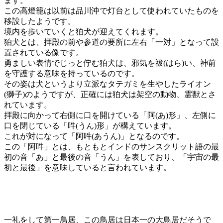
ます。
この高燈籠は以前は品川沖で灯台として使われていたものを
移設したようです。
境内を歩いていくと狛犬が迎えてくれます。
狛犬とは、拝殿の前や参道の要所に左右「一対」となって設
置されている像です。
勇ましい表情でじっと佇む狛犬は、邪気を祓(はら)い、神前
を守護する意味を持っているのです。
その姿は犬というより立派なタテガミを生やしたライオン
(獅子)のようですが、正確には狛犬は架空の動物、霊獣とさ
れています。
拝殿に向かって右側に口を開けている「阿(あ)形」、左側に
口を閉じている「吽(うん)形」が構えています。
これが対になって「阿吽(あうん)」となるのです。
この「阿吽」とは、もともとインドのサンスクリット語の最
初の音「あ」と最後の音「うん」を表しており、「宇宙の最
初と最後」を意味していると言われています。
一礼をして第一鳥居、この鳥居は日本一の大鳥居だそうで