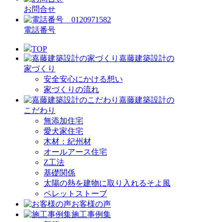
お問合せ
電話番号
TOP
嘉藤建築設計の
家づくり
安全安心にかける想い
家づくりの流れ
嘉藤建築設計の
こだわり
無添加住宅
愛犬家住宅
木材：紀州材
オールアース住宅
Z工法
基礎関係
太陽の熱を建物に取り入れるそよ風
ペレットストーブ
お客様の声
施工事例集