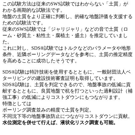
この試験方法は従来のSWS試験ではわからない「土質」が
わかる画期的な試験法です。
地盤の土質をより正確に判断し、的確な地盤評価を支援する
ための試験法です。
従来のSWS試験では「ジャリジャリ」などの音で土質（ロ
ーム・砂質土・粘性土・腐植土・盛土）を推定していまし
た。
これに対し、SDS®試験ではトルクなどのパラメータや地形
条件、近隣ボーリングデータなどを参考に、土質の推定精度
を高めることに成功したそうです。
SDS®試験は特許技術を使用するとともに、一般財団法人ベ
ターリビングの建設技術審査証明も取得しています。
SDS®試験は、土質を判定できるので、地盤事故の低減に貢
献するとともに、良質地盤で杭を打つといった過剰設計（補
強工事）の低減によりコストダウンにもつながります。
特徴としては
ボーリング調査並みの精度で土質を判定。
不同沈下等の地盤事故防止につながりコストダウンに貢献。
水位測定を併せて行えば、液状化リスク調査も可能。