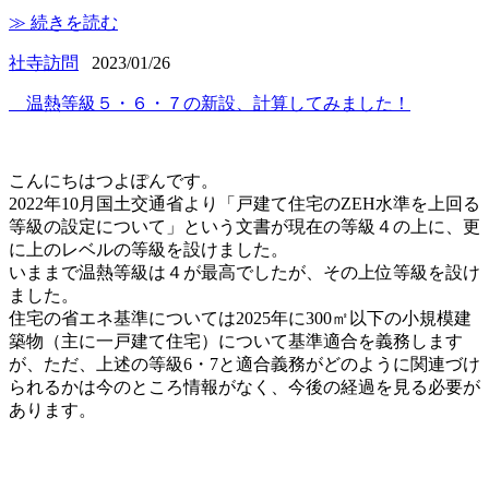
≫ 続きを読む
社寺訪問
2023/01/26
温熱等級５・６・７の新設、計算してみました！
こんにちはつよぽんです。
2022年10月国土交通省より「戸建て住宅のZEH水準を上回る
等級の設定について」という文書が現在の等級４の上に、更
に上のレベルの等級を設けました。
いままで温熱等級は４が最高でしたが、その上位等級を設け
ました。
住宅の省エネ基準については2025年に300㎡以下の小規模建
築物（主に一戸建て住宅）について基準適合を義務します
が、ただ、上述の等級6・7と適合義務がどのように関連づけ
られるかは今のところ情報がなく、今後の経過を見る必要が
あります。