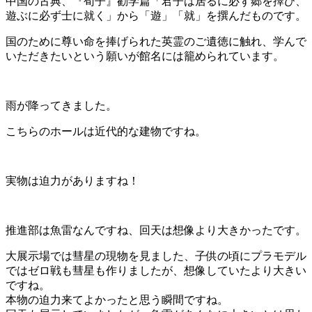
中国の古典、『荀子』勧学篇「君子は居るに必ず郷を擇び、
遊ぶに必ず士に就く」から「遊」「就」を撰んだものです。
国のために尊い命を捧げられた英霊のご遺徳に触れ、学んで
いただきたいという願いが館名には籠められています。
雨が降ってきました。
こちらのホールは近代的な建物ですね。
実物は迫力がありますね！
推進部は魚雷なんですね、回天は想像より大きかったです。
大展示場では彗星の現物を見ました、子供の頃にプラモデル
ではゼロ戦も彗星も作りましたが、想像していたより大きい
ですね。
本物の迫力来てよかったと思う瞬間ですね。