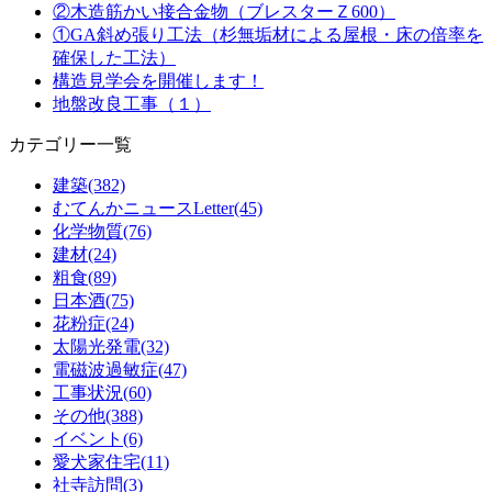
②木造筋かい接合金物（ブレスターＺ600）
①GA斜め張り工法（杉無垢材による屋根・床の倍率を
確保した工法）
構造見学会を開催します！
地盤改良工事（１）
カテゴリー一覧
建築(382)
むてんかニュースLetter(45)
化学物質(76)
建材(24)
粗食(89)
日本酒(75)
花粉症(24)
太陽光発電(32)
電磁波過敏症(47)
工事状況(60)
その他(388)
イベント(6)
愛犬家住宅(11)
社寺訪問(3)