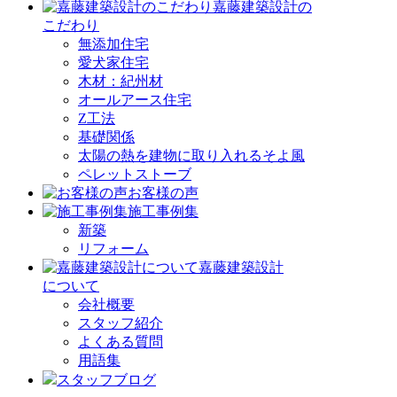
嘉藤建築設計の
こだわり
無添加住宅
愛犬家住宅
木材：紀州材
オールアース住宅
Z工法
基礎関係
太陽の熱を建物に取り入れるそよ風
ペレットストーブ
お客様の声
施工事例集
新築
リフォーム
嘉藤建築設計
について
会社概要
スタッフ紹介
よくある質問
用語集
スタッフブログ