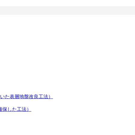
いた表層地盤改良工法）
確保した工法）