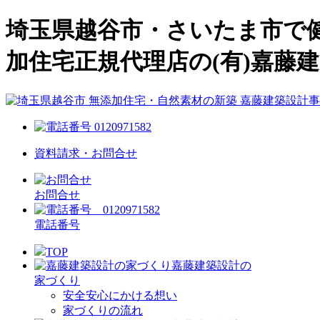
埼玉県越谷市・さいたま市で
加住宅正規代理店の(有)嘉藤
資料請求・お問合せ
お問合せ
電話番号
TOP
嘉藤建築設計の
家づくり
安全安心にかける想い
家づくりの流れ