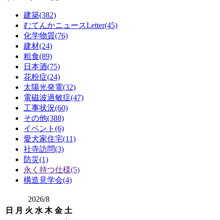
建築(382)
むてんかニュースLetter(45)
化学物質(76)
建材(24)
粗食(89)
日本酒(75)
花粉症(24)
太陽光発電(32)
電磁波過敏症(47)
工事状況(60)
その他(388)
イベント(6)
愛犬家住宅(11)
社寺訪問(3)
防災(1)
永く持つ仕様(5)
構造見学会(4)
2026/8
日
月
火
水
木
金
土