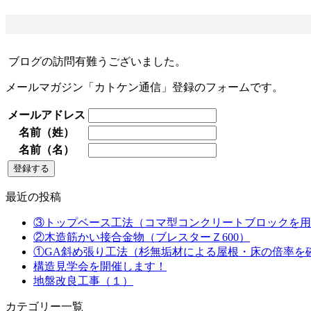
ブログの訪問有難うございました。
メールマガジン「カトケン通信」登録のフォームです。
メールアドレス
名前（姓）
名前（名）
最近の投稿
③トップベース工法（コマ型コンクリートブロックを用
②木造筋かい接合金物（ブレスターＺ600）
①GA斜め張り工法（杉無垢材による屋根・床の倍率を
構造見学会を開催します！
地盤改良工事（１）
カテゴリー一覧