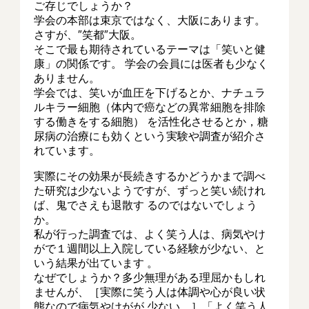
ご存じでしょうか？
学会の本部は束京ではなく、大阪にあります。
さすが、″笑都″大阪。
そこで最も期待されているテーマは「笑いと健
康」の関係です。 学会の会員には医者も少なく
ありません。
学会では、笑いが血圧を下げるとか、ナチュラ
ルキラー細胞（体内で癌などの異常細胞を排除
する働きをする細胞） を活性化させるとか，糖
尿病の治療にも効くという実験や調査が紹介さ
れています。
実際にその効果が長続きするかどうかまで調べ
た研究は少ないようですが、ずっと笑い続けれ
ば、鬼でさえも退散す るのではないでしょう
か。
私が行った調査では、よく笑う人は、病気やけ
がで１週間以上入院している経験が少ない、と
いう結果が出ています 。
なぜでしょうか？多少無理がある理屈かもしれ
ませんが、［実際に笑う人は体調や心が良い状
態なので病気やけがが 少ない。］「よく笑う人