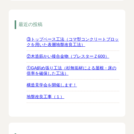
最近の投稿
③トップベース工法（コマ型コンクリートブロッ
クを用いた表層地盤改良工法）
②木造筋かい接合金物（ブレスターＺ600）
①GA斜め張り工法（杉無垢材による屋根・床の
倍率を確保した工法）
構造見学会を開催します！
地盤改良工事（１）