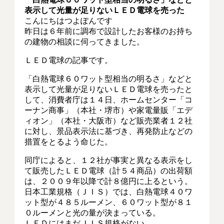
表示して光量が足りないＬＥＤ電球を売った
こんにちはつよぽんです
昨日は６年前に調布で設計したお客様のお持ち
の建物の相談に伺ってきました。
ＬＥＤ電球の記事です。
「白熱電球６０ワット型相当の明るさ」などと
表示して光量が足りないＬＥＤ電球を売ったと
して、消費者庁は１４日、ホームセンター「コ
ーナン商事」（本社・堺市）や家電量販「エデ
ィオン」（本社・大阪市）など販売業者１２社
に対し、景品表示法に基づき、再発防止などの
措置をとるよう命じた。
同庁によると、１２社が事実と異なる表示をし
て販売したＬＥＤ電球（計５４商品）の出荷額
は、２００９年以降で計８億円に上るという。
日本工業規格（ＪＩＳ）では、白熱電球４０ワ
ット型が４８５ルーメン、６０ワット型が８１
０ルーメンと光の量が決まっている。
ＬＥＤにはまだＪＩＳ規格がない。