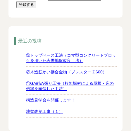
最近の投稿
③トップベース工法（コマ型コンクリートブロッ
クを用いた表層地盤改良工法）
②木造筋かい接合金物（ブレスターＺ600）
①GA斜め張り工法（杉無垢材による屋根・床の
倍率を確保した工法）
構造見学会を開催します！
地盤改良工事（１）