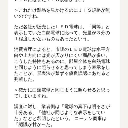
＞これだけ製品を見かけるのにＪＩＳ規格が無
いのですね。
ただ各社が販売したＬＥＤ電球は、「同等」と
表示していた白熱電球に比べて、光量が３分の
１程度しかないものもあったという。
消費者庁によると、市販のＬＥＤ電球は水平方
向や上方向には光が広がりにくい商品が多い。
こうした特性もあるのに、部屋全体を白熱電球
と同じように照らせると思ってしまう表示をし
たことが、景表法が禁ずる優良誤認にあたると
判断した。
＞確かに白熱電球と同じように照らせると思っ
てしまいますね。
調査に対し、業者側は「電球の真下は明るさが
十分ある」「他社が同じような表示をしてい
た」などと釈明したという。 コーナン商事は
「認識が甘かった。