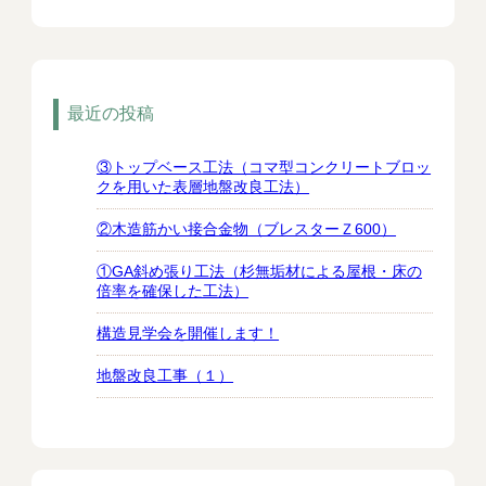
最近の投稿
③トップベース工法（コマ型コンクリートブロッ
クを用いた表層地盤改良工法）
②木造筋かい接合金物（ブレスターＺ600）
①GA斜め張り工法（杉無垢材による屋根・床の
倍率を確保した工法）
構造見学会を開催します！
地盤改良工事（１）