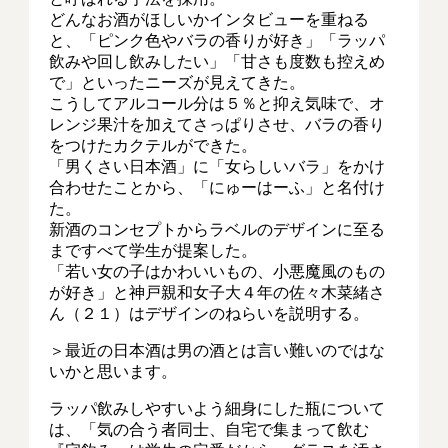
どんなお酒がほしいかインタビューを重ねる
と、「ピンク色やバラの香りが好き」「ラッパ
飲みや回し飲みしたい」「甘さも度数も控えめ
で」といったニーズが見えてきた。
こうしてアルコール分は５％と抑え気味で、オ
レンジ果汁を加えてさっぱりさせ、バラの香り
をつけたカクテルができた。
「男くさい日本酒」に「女らしいバラ」をかけ
合わせたことから、「にゅーはーふ」と名付け
た。
新酒のコンセプトからラベルのデザインに至る
まですべて学生が提案した。
「若い女の子はかわいいもの、小悪魔風のもの
が好き」と神戸親和女子大４年の佐々木菜緒さ
ん（２１）はデザインのねらいを説明する。
＞最近の日本酒は男の酒とは言い難いのではな
いかと思います。
ラッパ飲みしやすいよう細身にした瓶について
は、「気の合う者同士、自宅で集まって飲む