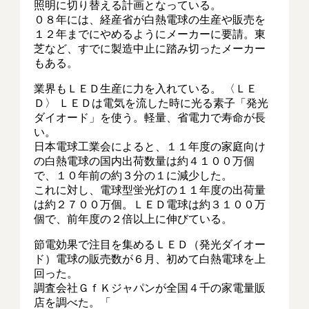
照明に切り替える計画となっている。
０８年には、経産省が白熱電球の生産や販売を
１２年までにやめるようにメーカーに要請。東
芝など、すでに製造中止に踏み切ったメーカー
もある。
業界もＬＥＤ生産に力を入れている。 〈ＬＥ
Ｄ〉 ＬＥＤは電気を流した時に光る素子「発光
ダイオード」を使う。軽量、省電力で寿命が長
い。
日本電球工業会によると、１１年度の家庭向け
の白熱電球の国内出荷数量は約４１００万個
で、１０年前の約３分の１に減少した。
これに対し、電球型蛍光灯の１１年度の出荷量
は約２７００万個。ＬＥＤ電球は約３１００万
個で、前年度の２倍以上に伸びている。
節電効果で注目を集めるＬＥＤ（発光ダイオー
ド）電球の販売数が６月、初めて白熱電球を上
回った。
調査会社ＧｆＫジャパンが全国４千の家電量販
店を調べた。「