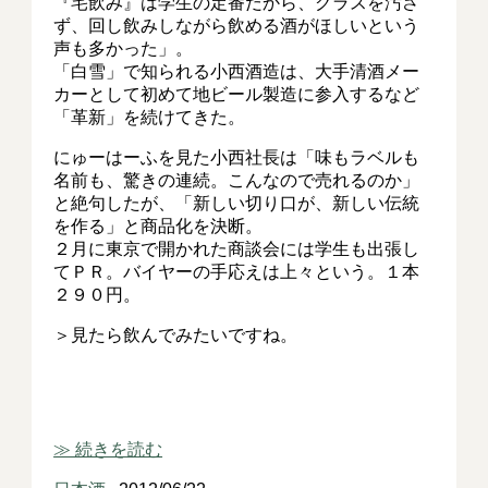
『宅飲み』は学生の定番だから、グラスを汚さ
ず、回し飲みしながら飲める酒がほしいという
声も多かった」。
「白雪」で知られる小西酒造は、大手清酒メー
カーとして初めて地ビール製造に参入するなど
「革新」を続けてきた。
にゅーはーふを見た小西社長は「味もラベルも
名前も、驚きの連続。こんなので売れるのか」
と絶句したが、「新しい切り口が、新しい伝統
を作る」と商品化を決断。
２月に東京で開かれた商談会には学生も出張し
てＰＲ。バイヤーの手応えは上々という。１本
２９０円。
＞見たら飲んでみたいですね。
≫ 続きを読む