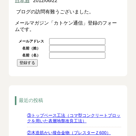
日本酒
2012/06/22
ブログの訪問有難うございました。
メールマガジン「カトケン通信」登録のフォー
ムです。
メールアドレス
名前（姓）
名前（名）
最近の投稿
③トップベース工法（コマ型コンクリートブロッ
クを用いた表層地盤改良工法）
②木造筋かい接合金物（ブレスターＺ600）