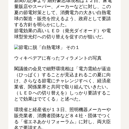
新聞の記事より 細野豪志環境相は１２日、家電
量販店やスーパー、メーカーなどに対し、この
夏の節電対策として、消費電力の大きい白熱電
球の製造・販売を控えるよう、政府として要請
する方針を明らかにした。
節電効果の高いＬＥＤ（発光ダイオード）や電
球型蛍光灯への切り替えを促すのが狙いだ。
ウィキペデアに有ったフィラメントの写真
閣議後の会見で細野環境相は「電力需給が逼迫
（ひっぱく）することが見込まれるこの夏に向
け、さらなる節電にチャレンジすべく、経済産
業省、関係業界と共同で取り組んでいきたい。
（ＬＥＤへの切り替えを）しっかり要請するこ
とで効果はでてくる」と述べた。
環境省と経産省が１３日、照明機器メーカーや
販売業者、消費者団体など８４社・団体でつく
る「省エネあかりフォーラム」に対し、両大臣
名で要請する。