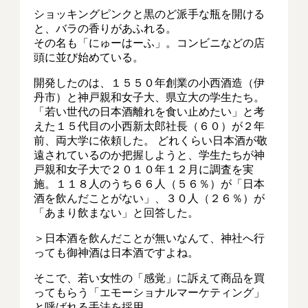
ショッキングピンクと黒のど派手な瓶を開ける
と、バラの香りがあふれる。
その名も「にゅーはーふ」。コンビニなどの店
頭に並び始めている。
開発したのは、１５５０年創業の小西酒造（伊
丹市）と神戸親和女子大、県立大の学生たち。
「若い世代の日本酒離れを食い止めたい」と考
えた１５代目の小西新太郎社長（６０）が２年
前、両大学に依頼した。 どれくらい日本酒が敬
遠されているのか把握しようと、学生たちが神
戸親和女子大で２０１０年１２月に調査を実
施。１１８人のうち６６人（５６％）が「日本
酒を飲んだことがない」、３０人（２６％）が
「あまり飲まない」と回答した。
＞日本酒を飲んだことが無いなんて、神社へ行
っても御神酒は日本酒ですよね。
そこで、若い女性の「感覚」に訴えて商品を買
ってもらう「エモーショナルマーケティング」
と呼ばれる手法を採用。