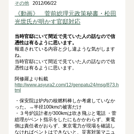
その他
2012/06/22
《動画》 菅前総理元政策秘書・松田
光世氏が明かす官邸対応
当時官邸にいて間近で見ていた人の話なので信
憑性は有るように思います。
報道されている内容と少し違ような気がします
ね。
当時官邸にいて間近で見ていた人の話なので信
憑性は有るように思います。
阿修羅より転載
http://www.asyura2.com/12/genpatu24/msg/873.h
tml
・保安院は炉内の核燃料棒しか考慮していなか
った。→半径100kmの被害だけ
・３号炉設計者が300kmは吹き飛ぶと電話 ・菅
総理がベント指示をしたにもかかわらず、東電
側は責任者がおらず、東京電力が現場を確認し
なければベントはできないと、災害対策マニュ