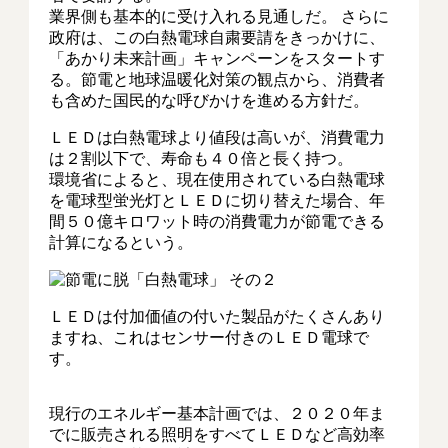
業界側も基本的に受け入れる見通しだ。 さらに
政府は、この白熱電球自粛要請をきっかけに、
「あかり未来計画」キャンペーンをスタートす
る。節電と地球温暖化対策の観点から、消費者
も含めた国民的な呼びかけを進める方針だ。
ＬＥＤは白熱電球より値段は高いが、消費電力
は２割以下で、寿命も４０倍と長く持つ。
環境省によると、現在使用されている白熱電球
を電球型蛍光灯とＬＥＤに切り替えた場合、年
間５０億キロワット時の消費電力が節電できる
計算になるという。
ＬＥＤは付加価値の付いた製品がたくさんあり
ますね、これはセンサー付きのＬＥＤ電球で
す。
現行のエネルギー基本計画では、２０２０年ま
でに販売される照明をすべてＬＥＤなど高効率