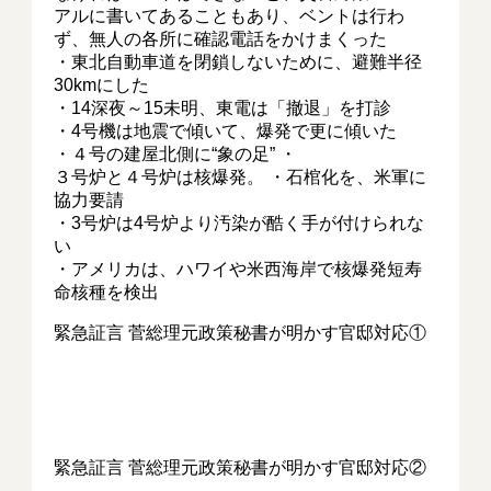
アルに書いてあることもあり、ベントは行わ
ず、無人の各所に確認電話をかけまくった
・東北自動車道を閉鎖しないために、避難半径
30kmにした
・14深夜～15未明、東電は「撤退」を打診
・4号機は地震で傾いて、爆発で更に傾いた
・４号の建屋北側に“象の足” ・
３号炉と４号炉は核爆発。 ・石棺化を、米軍に
協力要請
・3号炉は4号炉より汚染が酷く手が付けられな
い
・アメリカは、ハワイや米西海岸で核爆発短寿
命核種を検出
緊急証言 菅総理元政策秘書が明かす官邸対応①
緊急証言 菅総理元政策秘書が明かす官邸対応②