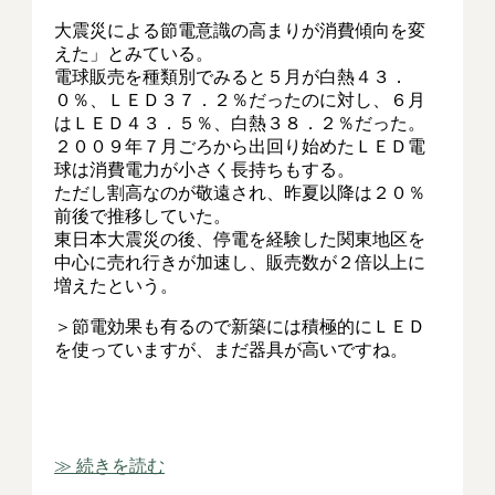
大震災による節電意識の高まりが消費傾向を変
えた」とみている。
電球販売を種類別でみると５月が白熱４３．
０％、ＬＥＤ３７．２％だったのに対し、６月
はＬＥＤ４３．５％、白熱３８．２％だった。
２００９年７月ごろから出回り始めたＬＥＤ電
球は消費電力が小さく長持ちもする。
ただし割高なのが敬遠され、昨夏以降は２０％
前後で推移していた。
東日本大震災の後、停電を経験した関東地区を
中心に売れ行きが加速し、販売数が２倍以上に
増えたという。
＞節電効果も有るので新築には積極的にＬＥＤ
を使っていますが、まだ器具が高いですね。
≫ 続きを読む