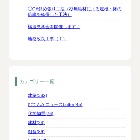
①GA斜め張り工法（杉無垢材による屋根・床の
倍率を確保した工法）
構造見学会を開催します！
地盤改良工事（１）
カテゴリー一覧
建築(382)
むてんかニュースLetter(45)
化学物質(76)
建材(24)
粗食(89)