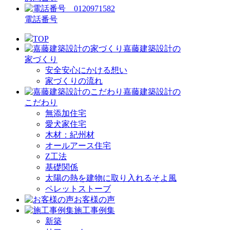
電話番号
TOP
嘉藤建築設計の
家づくり
安全安心にかける想い
家づくりの流れ
嘉藤建築設計の
こだわり
無添加住宅
愛犬家住宅
木材：紀州材
オールアース住宅
Z工法
基礎関係
太陽の熱を建物に取り入れるそよ風
ペレットストーブ
お客様の声
施工事例集
新築