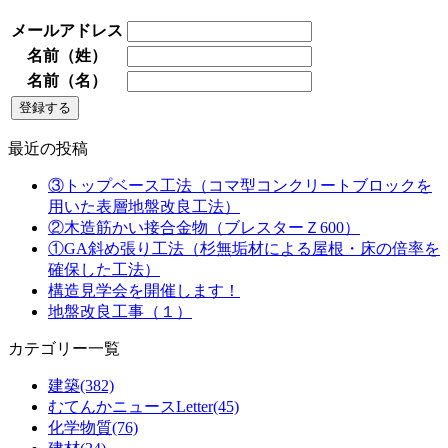
メールアドレス
名前（姓）
名前（名）
最近の投稿
③トップベース工法（コマ型コンクリートブロックを
用いた表層地盤改良工法）
②木造筋かい接合金物（ブレスターＺ600）
①GA斜め張り工法（杉無垢材による屋根・床の倍率を
確保した工法）
構造見学会を開催します！
地盤改良工事（１）
カテゴリー一覧
建築(382)
むてんかニュースLetter(45)
化学物質(76)