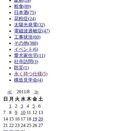
建材(24)
粗食(89)
日本酒(75)
花粉症(24)
太陽光発電(32)
電磁波過敏症(47)
工事状況(60)
その他(388)
イベント(6)
愛犬家住宅(11)
社寺訪問(3)
防災(1)
永く持つ仕様(5)
構造見学会(4)
≪
2011/8
≫
日
月
火
水
木
金
土
1
2
3
4
5
6
7
8
9
10
11
12
13
14
15
16
17
18
19
20
21
22
23
24
25
26
27