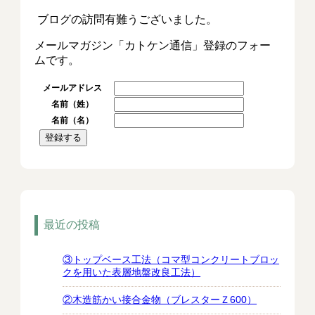
ブログの訪問有難うございました。
メールマガジン「カトケン通信」登録のフォー
ムです。
メールアドレス
名前（姓）
名前（名）
最近の投稿
③トップベース工法（コマ型コンクリートブロッ
クを用いた表層地盤改良工法）
②木造筋かい接合金物（ブレスターＺ600）