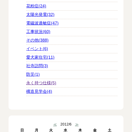
花粉症(24)
太陽光発電(32)
電磁波過敏症(47)
工事状況(60)
その他(388)
イベント(6)
愛犬家住宅(11)
社寺訪問(3)
防災(1)
永く持つ仕様(5)
構造見学会(4)
≪
2012/6
≫
日
月
火
水
木
金
土