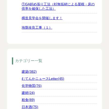
①GA斜め張り工法（杉無垢材による屋根・床の
倍率を確保した工法）
構造見学会を開催します！
地盤改良工事（１）
カテゴリー一覧
建築(382)
むてんかニュースLetter(45)
化学物質(76)
建材(24)
粗食(89)
日本酒(75)