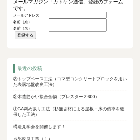
メールマガジン「カトケン通信」登録のフォーム
です。
メールアドレス
名前（姓）
名前（名）
最近の投稿
③トップベース工法（コマ型コンクリートブロックを用い
た表層地盤改良工法）
②木造筋かい接合金物（ブレスターＺ600）
①GA斜め張り工法（杉無垢材による屋根・床の倍率を確
保した工法）
構造見学会を開催します！
地盤改良工事（１）