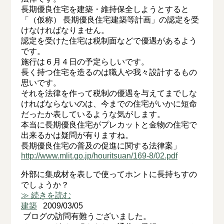
長期優良住宅を建築・維持保全しようとすると
「（仮称） 長期優良住宅建築等計画」の認定を受
けなければなりません。
認定を受けた住宅は税制面などで優遇があるよう
です。
施行は６月４日の予定らしいです。
長く持つ住宅を造るのは職人や我々設計するもの
思いです。
それを法律を作って税制の優遇を与えてまでしな
ければならないのは、今までの住宅がいかに短命
だったか表しているような気がします。
本当に長期優良住宅がプレカットと金物の住宅で
出来るかは疑問が有りますね。
長期優良住宅の普及の促進に関する法律案」
http://www.mlit.go.jp/houritsuan/169-8/02.pdf
外部に集成材を表しで使ってホントに長持ちすの
でしょうか？
≫ 続きを読む
建築
2009/03/05
ブログの訪問有難うございました。