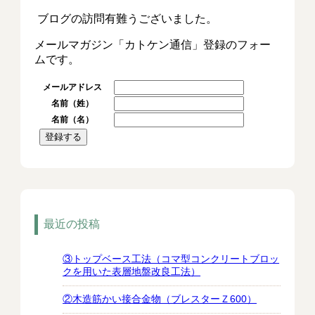
ブログの訪問有難うございました。
メールマガジン「カトケン通信」登録のフォー
ムです。
メールアドレス
名前（姓）
名前（名）
最近の投稿
③トップベース工法（コマ型コンクリートブロッ
クを用いた表層地盤改良工法）
②木造筋かい接合金物（ブレスターＺ600）