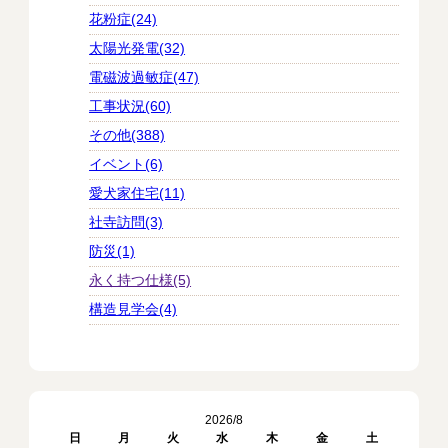
花粉症(24)
太陽光発電(32)
電磁波過敏症(47)
工事状況(60)
その他(388)
イベント(6)
愛犬家住宅(11)
社寺訪問(3)
防災(1)
永く持つ仕様(5)
構造見学会(4)
2026/8
日
月
火
水
木
金
土