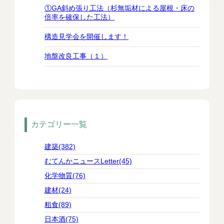
①GA斜め張り工法（杉無垢材による屋根・床の
倍率を確保した工法）
構造見学会を開催します！
地盤改良工事（１）
カテゴリー一覧
建築(382)
むてんかニュースLetter(45)
化学物質(76)
建材(24)
粗食(89)
日本酒(75)