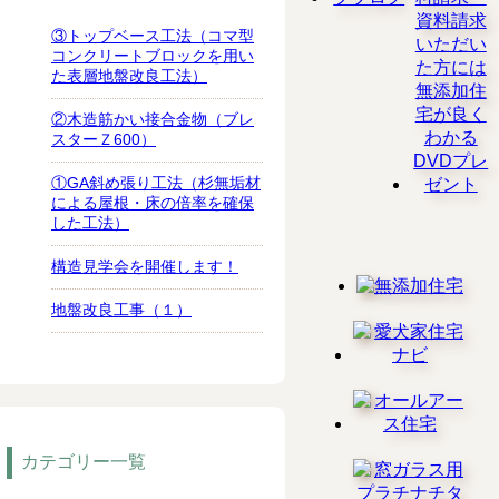
③トップベース工法（コマ型
コンクリートブロックを用い
た表層地盤改良工法）
②木造筋かい接合金物（ブレ
スターＺ600）
①GA斜め張り工法（杉無垢材
による屋根・床の倍率を確保
した工法）
構造見学会を開催します！
地盤改良工事（１）
カテゴリー一覧