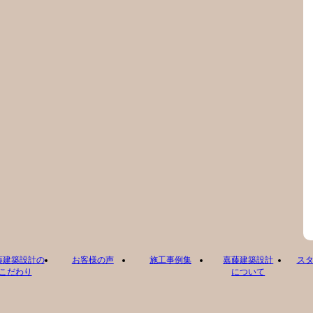
藤建築設計の
お客様の声
施工事例集
嘉藤建築設計
ス
こだわり
について