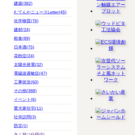
建築(382)
むてんかニュースLetter(45)
化学物質(76)
建材(24)
粗食(89)
日本酒(75)
花粉症(24)
太陽光発電(32)
電磁波過敏症(47)
工事状況(60)
その他(388)
イベント(6)
愛犬家住宅(11)
社寺訪問(3)
防災(1)
永く持つ仕様(5)