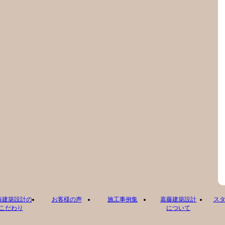
藤建築設計の
お客様の声
施工事例集
嘉藤建築設計
ス
こだわり
について