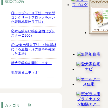
最近の投稿
③トップベース工法（コマ型
コンクリートブロックを用い
た表層地盤改良工法）
②木造筋かい接合金物（ブレ
スターＺ600）
①GA斜め張り工法（杉無垢材
による屋根・床の倍率を確保
した工法）
構造見学会を開催します！
地盤改良工事（１）
カテゴリー一覧