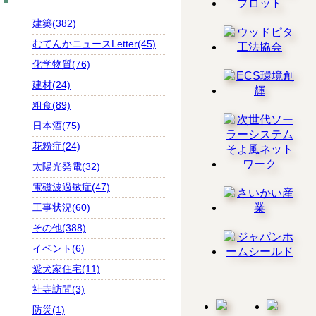
建築(382)
むてんかニュースLetter(45)
化学物質(76)
建材(24)
粗食(89)
日本酒(75)
花粉症(24)
太陽光発電(32)
電磁波過敏症(47)
工事状況(60)
その他(388)
イベント(6)
愛犬家住宅(11)
社寺訪問(3)
防災(1)