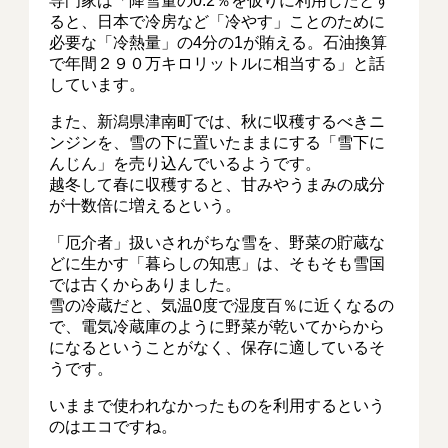
専門家は「降雪量の0.2％を仮りに利用したとす
ると、日本で冷房など「冷やす」ことのために
必要な「冷熱量」の4分の1が賄える。石油換算
で年間２９０万キロリットルに相当する」と話
しています。
また、新潟県津南町では、秋に収穫するべきニ
ンジンを、雪の下に置いたままにする「雪下に
んじん」を売り込んでいるようです。
越冬して春に収穫すると、甘みやうまみの成分
が十数倍に増えるという。
「厄介者」扱いされがちな雪を、野菜の貯蔵な
どに生かす「暮らしの知恵」は、そもそも雪国
では古くからありました。
雪の冷蔵だと、気温0度で湿度百％に近くなるの
で、電気冷蔵庫のように野菜が乾いてからから
になるということがなく、保存に適しているそ
うです。
いままで使われなかったものを利用するという
のはエコですね。