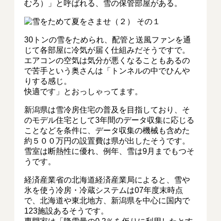
むろ）」と呼ばれる、雪の保管部屋がある。
30トンの雪をためられ、配管と送風ファンを通
じて各部屋に冷気が届く仕組みだそうですで。
エアコンの空気は気分が悪くなることもあるの
で苦手という奥さんは「トンネルの中でひんや
りする感じ。
快適です」とおっしゃってます。
新潟県は雪冷房住宅の普及を目指しており、そ
のモデル住宅として3年間のデータ収集に応じる
ことなどを条件に、データ収集の機械も含めた
約５００万円の設置費は県が出したそうです。
雪室は断熱性に優れ、例年、雪は9月までもつそ
うです。
経済産業省の北海道経済産業局によると、雪や
氷を使う冷房・冷蔵システムは07年度末時点
で、北海道や東北地方、新潟県を中心に国内で
123施設あるそうです。