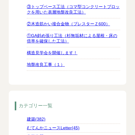
③トップベース工法（コマ型コンクリートブロッ
クを用いた表層地盤改良工法）
②木造筋かい接合金物（ブレスターＺ600）
①GA斜め張り工法（杉無垢材による屋根・床の
倍率を確保した工法）
構造見学会を開催します！
地盤改良工事（１）
カテゴリー一覧
建築(382)
むてんかニュースLetter(45)