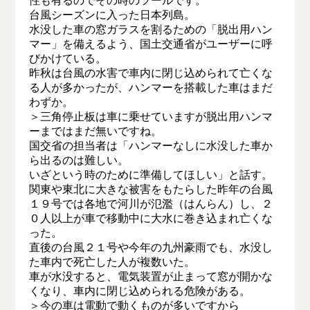
性も有るのでその時のツールです。
台風シーズンに入った日本列島。
水没した車の窓ガラスを割るための「脱出用ハン
マー」を備えるよう、国土交通省がユーザーに呼
びかけている。
昨秋は台風の水害で車内に閉じ込められて亡くな
る人が多かったが、ハンマーを搭載した車はまだ
わずか。
＞三角停止板は車に乗せていますが脱出用ハンマ
ーまではまだ無いですね。
国交省の担当者は「ハンマーなしに水没した車か
ら出るのは難しい。
いざという時のために準備してほしい」と話す。
関東や東北に大きな被害をもたらした昨年の台風
１９号では各地で河川が氾濫（はんらん）し、２
０人以上が車で移動中に大水に巻き込まれ亡くな
った。
直後の台風２１号や今年の九州豪雨でも、水没し
た車内で死亡した人が複数いた。
車が水没すると、電気装置が止まって窓が開かな
くなり、車内に閉じ込められる危険がある。
＞今の車は電動で動くものが多いですから