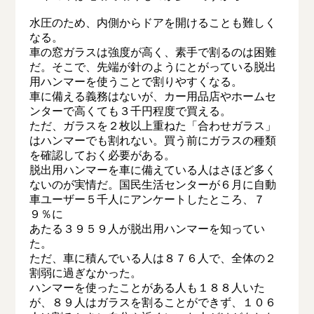
水圧のため、内側からドアを開けることも難しく
なる。
車の窓ガラスは強度が高く、素手で割るのは困難
だ。そこで、先端が針のようにとがっている脱出
用ハンマーを使うことで割りやすくなる。
車に備える義務はないが、カー用品店やホームセ
ンターで高くても３千円程度で買える。
ただ、ガラスを２枚以上重ねた「合わせガラス」
はハンマーでも割れない。買う前にガラスの種類
を確認しておく必要がある。
脱出用ハンマーを車に備えている人はさほど多く
ないのが実情だ。国民生活センターが６月に自動
車ユーザー５千人にアンケートしたところ、７
９％に
あたる３９５９人が脱出用ハンマーを知ってい
た。
ただ、車に積んでいる人は８７６人で、全体の２
割弱に過ぎなかった。
ハンマーを使ったことがある人も１８８人いた
が、８９人はガラスを割ることができず、１０６