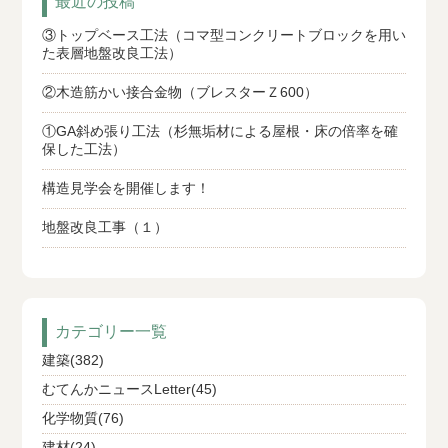
最近の投稿
③トップベース工法（コマ型コンクリートブロックを用い
た表層地盤改良工法）
②木造筋かい接合金物（ブレスターＺ600）
①GA斜め張り工法（杉無垢材による屋根・床の倍率を確
保した工法）
構造見学会を開催します！
地盤改良工事（１）
カテゴリー一覧
建築(382)
むてんかニュースLetter(45)
化学物質(76)
建材(24)