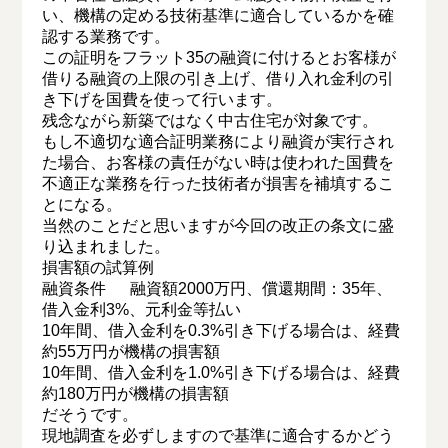
い、機構の定める技術基準に適合しているかを確
認する業務です。
この証明をフラット35の融資に付けるとお客様が
借りる融資の上限の引き上げ、借り入れ金利の引
き下げを国費を使って行います。
残念ながら新築ではなく中古住宅が対象です。
もし不適切な適合証明業務により融資が実行され
た場合、お客様の責任がない時は使われた国費を
不適正な業務を行った技術者が損害を補填するこ
とになる。
当然のことだと思いますが今回の改正の条文に盛
り込まれました。
損害額の試算例
融資条件 融資額2000万円、償還期間：35年、
借入金利3%、元利金等払い
10年間、借入金利を0.3%引き下げる場合は、経費
約55万円が機構の損害額
10年間、借入金利を1.0%引き下げる場合は、経費
約180万円が機構の損害額
だそうです。
現地調査を必ずしますので基準に適合するかどう