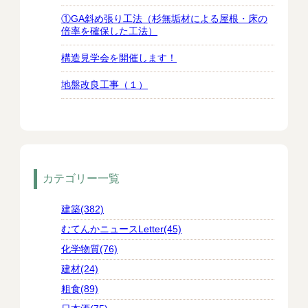
①GA斜め張り工法（杉無垢材による屋根・床の
倍率を確保した工法）
構造見学会を開催します！
地盤改良工事（１）
カテゴリー一覧
建築(382)
むてんかニュースLetter(45)
化学物質(76)
建材(24)
粗食(89)