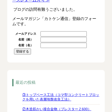
ースレター12月号 ≫
ブログの訪問有難うございました。
メールマガジン「カトケン通信」登録のフォー
ムです。
メールアドレス
名前（姓）
名前（名）
最近の投稿
③トップベース工法（コマ型コンクリートブロッ
クを用いた表層地盤改良工法）
②木造筋かい接合金物（ブレスターＺ600）