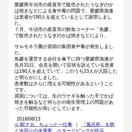
愛媛県今治市の産直市で販売されたうなぎのか
ば焼きなどによる食中毒の問題で、愛媛県漁連
は患者が190人を超えているとして謝罪しまし
た。
７月、今治市の産直市の鮮魚コーナー「魚媛」
で販売されたうなぎのかば焼きなどにより、
サルモネラ菌が原因の集団食中毒が発生しまし
た。
魚媛を運営する会社を傘下に持つ愛媛県漁連が
先月31日、会見を開いて症状を訴えている患者
は190人を超えていて、このうち23人が入院した
と明らかにしました。
患者数はさらに増える可能性があるということ
です。
原因については、生のウナギを触った手でかば
焼きを触るなど何らかの衛生管理上の問題があ
った可能性が高いとしています。
2018/08/13
≪ 駅ナカ、ちょっと一仕事
｜
「風呂死」を防
ぐ水回りの水準案、ベターリビングが提示