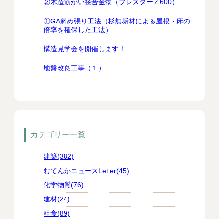
②木造筋かい接合金物（ブレスターＺ600）
①GA斜め張り工法（杉無垢材による屋根・床の
倍率を確保した工法）
構造見学会を開催します！
地盤改良工事（１）
カテゴリー一覧
建築(382)
むてんかニュースLetter(45)
化学物質(76)
建材(24)
粗食(89)