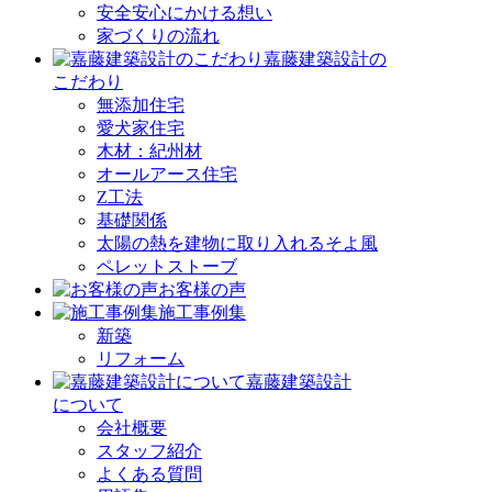
安全安心にかける想い
家づくりの流れ
嘉藤建築設計の
こだわり
無添加住宅
愛犬家住宅
木材：紀州材
オールアース住宅
Z工法
基礎関係
太陽の熱を建物に取り入れるそよ風
ペレットストーブ
お客様の声
施工事例集
新築
リフォーム
嘉藤建築設計
について
会社概要
スタッフ紹介
よくある質問