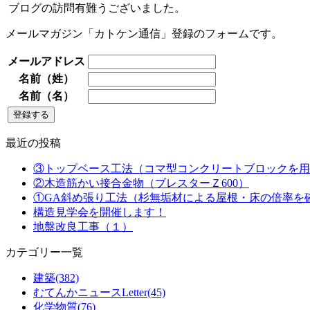
ブログの訪問有難うございました。
メールマガジン「カトケン通信」登録のフォームです。
メールアドレス
名前（姓）
名前（名）
最近の投稿
③トップベース工法（コマ型コンクリートブロックを用
②木造筋かい接合金物（ブレスターＺ600）
①GA斜め張り工法（杉無垢材による屋根・床の倍率を
構造見学会を開催します！
地盤改良工事（１）
カテゴリー一覧
建築(382)
むてんかニュースLetter(45)
化学物質(76)