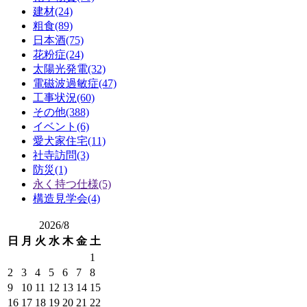
建材(24)
粗食(89)
日本酒(75)
花粉症(24)
太陽光発電(32)
電磁波過敏症(47)
工事状況(60)
その他(388)
イベント(6)
愛犬家住宅(11)
社寺訪問(3)
防災(1)
永く持つ仕様(5)
構造見学会(4)
2026/8
日
月
火
水
木
金
土
1
2
3
4
5
6
7
8
9
10
11
12
13
14
15
16
17
18
19
20
21
22