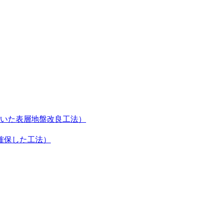
いた表層地盤改良工法）
確保した工法）