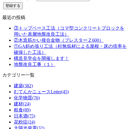
最近の投稿
③トップベース工法（コマ型コンクリートブロックを
用いた表層地盤改良工法）
②木造筋かい接合金物（ブレスターＺ600）
①GA斜め張り工法（杉無垢材による屋根・床の倍率を
確保した工法）
構造見学会を開催します！
地盤改良工事（１）
カテゴリー一覧
建築(382)
むてんかニュースLetter(45)
化学物質(76)
建材(24)
粗食(89)
日本酒(75)
花粉症(24)
太陽光発電(32)