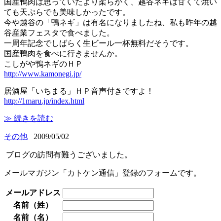
国産鴨肉は思っていたより柔らかく、越谷ネギは甘くて焼い
ても天ぷらでも美味しかったです。
今や越谷の「鴨ネギ」は有名になりましたね、私も昨年の越
谷産業フェスタで食べました。
一周年記念でしばらく生ビール一杯無料だそうです。
国産鴨肉を食べに行きませんか。
こしがや鴨ネギのＨＰ
http://www.kamonegi.jp/
居酒屋「いちまる」ＨＰ音声付きですよ！
http://1maru.jp/index.html
≫ 続きを読む
その他
2009/05/02
ブログの訪問有難うございました。
メールマガジン「カトケン通信」登録のフォームです。
メールアドレス
名前（姓）
名前（名）