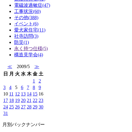
電磁波過敏症(47)
工事状況(60)
その他(388)
イベント(6)
愛犬家住宅(11)
社寺訪問(3)
防災(1)
永く持つ仕様(5)
構造見学会(4)
≪
2009/5
≫
日
月
火
水
木
金
土
1
2
3
4
5
6
7
8
9
10
11
12
13
14
15
16
17
18
19
20
21
22
23
24
25
26
27
28
29
30
31
月別バックナンバー