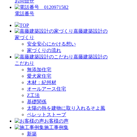
お問合せ
電話番号
TOP
嘉藤建築設計の
家づくり
安全安心にかける想い
家づくりの流れ
嘉藤建築設計の
こだわり
無添加住宅
愛犬家住宅
木材：紀州材
オールアース住宅
Z工法
基礎関係
太陽の熱を建物に取り入れるそよ風
ペレットストーブ
お客様の声
施工事例集
新築