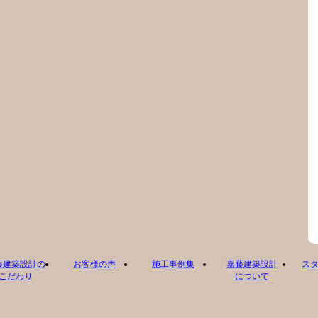
藤建築設計の
お客様の声
施工事例集
嘉藤建築設計
ス
こだわり
について