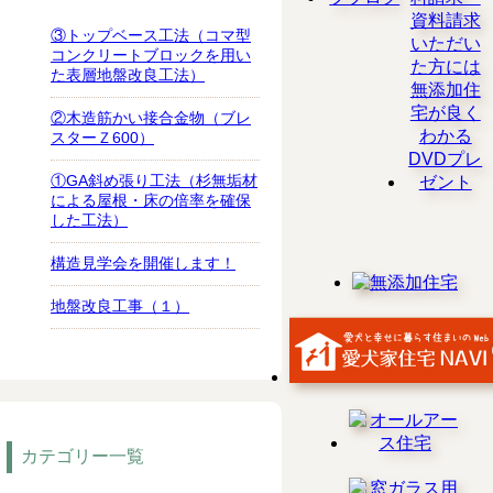
③トップベース工法（コマ型
コンクリートブロックを用い
た表層地盤改良工法）
②木造筋かい接合金物（ブレ
スターＺ600）
①GA斜め張り工法（杉無垢材
による屋根・床の倍率を確保
した工法）
構造見学会を開催します！
地盤改良工事（１）
カテゴリー一覧