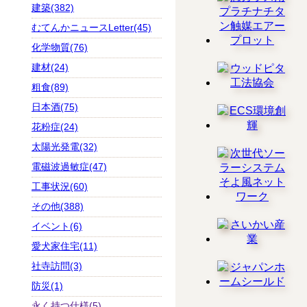
建築(382)
むてんかニュースLetter(45)
化学物質(76)
建材(24)
粗食(89)
日本酒(75)
花粉症(24)
太陽光発電(32)
電磁波過敏症(47)
工事状況(60)
その他(388)
イベント(6)
愛犬家住宅(11)
社寺訪問(3)
防災(1)
永く持つ仕様(5)