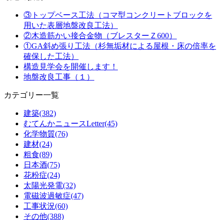
③トップベース工法（コマ型コンクリートブロックを
用いた表層地盤改良工法）
②木造筋かい接合金物（ブレスターＺ600）
①GA斜め張り工法（杉無垢材による屋根・床の倍率を
確保した工法）
構造見学会を開催します！
地盤改良工事（１）
カテゴリー一覧
建築(382)
むてんかニュースLetter(45)
化学物質(76)
建材(24)
粗食(89)
日本酒(75)
花粉症(24)
太陽光発電(32)
電磁波過敏症(47)
工事状況(60)
その他(388)