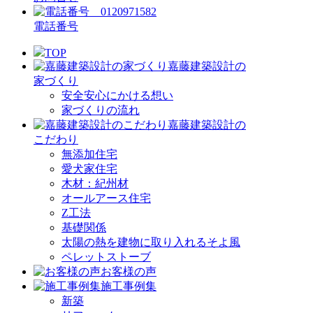
電話番号
TOP
嘉藤建築設計の
家づくり
安全安心にかける想い
家づくりの流れ
嘉藤建築設計の
こだわり
無添加住宅
愛犬家住宅
木材：紀州材
オールアース住宅
Z工法
基礎関係
太陽の熱を建物に取り入れるそよ風
ペレットストーブ
お客様の声
施工事例集
新築