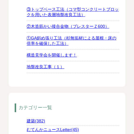
③トップベース工法（コマ型コンクリートブロッ
クを用いた表層地盤改良工法）
②木造筋かい接合金物（ブレスターＺ600）
①GA斜め張り工法（杉無垢材による屋根・床の
倍率を確保した工法）
構造見学会を開催します！
地盤改良工事（１）
カテゴリー一覧
建築(382)
むてんかニュースLetter(45)