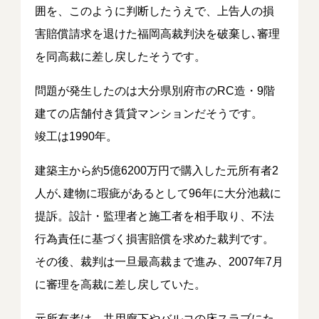
囲を、このように判断したうえで、上告人の損
害賠償請求を退けた福岡高裁判決を破棄し､審理
を同高裁に差し戻したそうです。
問題が発生したのは大分県別府市のRC造・9階
建ての店舗付き賃貸マンションだそうです。
竣工は1990年。
建築主から約5億6200万円で購入した元所有者2
人が､建物に瑕疵があるとして96年に大分池裁に
提訴。設計・監理者と施工者を相手取り、不法
行為責任に基づく損害賠償を求めた裁判です。
その後、裁判は一旦最高裁まで進み、2007年7月
に審理を高裁に差し戻していた。
元所有者は、共用廊下やバルコの床スラブにた